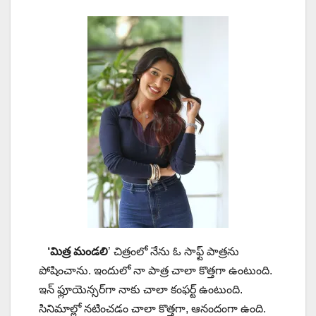
‘మిత్ర మండలి
’ చిత్రంలో నేను ఓ సాఫ్ట్ పాత్రను
పోషించాను. ఇందులో నా పాత్ర చాలా కొత్తగా ఉంటుంది.
ఇన్ ఫ్లూయెన్సర్‌గా నాకు చాలా కంఫర్ట్ ఉంటుంది.
సినిమాల్లో నటించడం చాలా కొత్తగా, ఆనందంగా ఉంది.