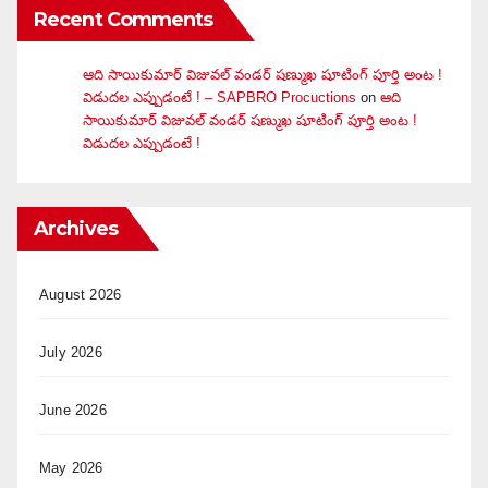
Recent Comments
ఆది సాయికుమార్ విజువ‌ల్ వండ‌ర్ ష‌ణ్ముఖ షూటింగ్ పూర్తి అంట !
విడుదల ఎప్పుడంటే ! – SAPBRO Procuctions
on
ఆది
సాయికుమార్ విజువ‌ల్ వండ‌ర్ ష‌ణ్ముఖ షూటింగ్ పూర్తి అంట !
విడుదల ఎప్పుడంటే !
Archives
August 2026
July 2026
June 2026
May 2026