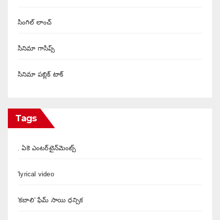
సింగిల్ లాంచ్
సినిమా గాసిప్స్
సినిమా పబ్లిక్ టాక్
Tags
. ఏకె ఎంటర్‌టైన్‌మెంట్స్
'lyrical video
'కబాలి' ఫేమ్ సాయి ధన్సిక