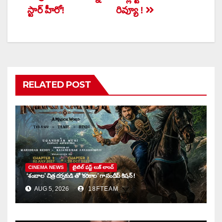
స్టార్ హీరో!
రివ్యూ !
RELATED POST
CINEMA NEWS
టైటిల్ ఫస్ట్ లుక్ లాంచ్
‘శంబాల’ చిత్ర దర్శకుడి తో ‘కరికాల’ గా సందీప్ కిషన్ !
AUG 5, 2026
18FTEAM