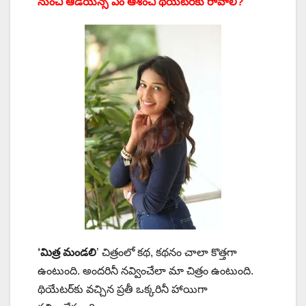
నుంచి ఆడియెన్స్ ఏం ఆశించి థియేటర్‌కు రావాలి?
‘మిత్ర మండలి
’ చిత్రంలో కథ, కథనం చాలా కొత్తగా
ఉంటుంది. అందరినీ నవ్వించేలా మా చిత్రం ఉంటుంది.
థియేటర్‌కు వచ్చిన ప్రతీ ఒక్కరినీ హాయిగా