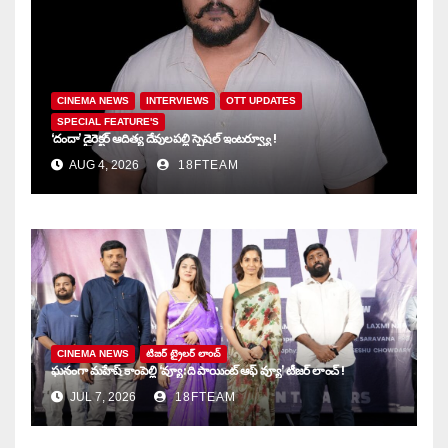
CINEMA NEWS
INTERVIEWS
OTT UPDATES
SPECIAL FEATURE'S
‘దందా’ డైరెక్ట‌ర్ ఆదిత్య దేవులపల్లి స్పెషల్ ఇంటర్వ్యూ !
AUG 4, 2026
18FTEAM
CINEMA NEWS
టిజర్ ట్రైలర్ లాంచ్
ఘనంగా మహేష్ కాంపెల్లి ‘వ్యూ: ది పాయింట్ ఆఫ్ వ్యూ’ టీజర్ లాంచ్ !
JUL 7, 2026
18FTEAM