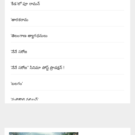
'కిడ'లో పూ రామన్
'తారకరామ
'తెలంగాణ త్యాగధనులు
'నేనే సరోజ
'నేనే సరోజ'' సినిమా పోస్ట్ ప్రొడక్షన్ !
'బలగం'
'మలైకొట్టై వలిబన్'
'యశోద' నిర్మాత శివలెంక కృష్ణప్రసాద్
'రుద్రంగి' సినిమా రివ్యూ