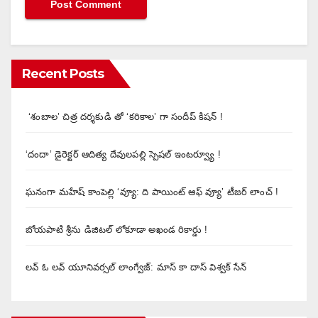
Recent Posts
‘శంబాల’ చిత్ర దర్శకుడి తో ‘కరికాల’ గా సందీప్ కిషన్ !
‘దందా’ డైరెక్ట‌ర్ ఆదిత్య దేవులపల్లి స్పెషల్ ఇంటర్వ్యూ !
ఘనంగా మహేష్ కాంపెల్లి ‘వ్యూ: ది పాయింట్ ఆఫ్ వ్యూ’ టీజర్ లాంచ్ !
బోయపాటి శ్రీను డిజిటల్‌ లోకూడా అఖండ రికార్డు !
లవ్ ఓ లవ్ యూనివర్సల్ లాంగ్వేజ్‌: మాస్ కా దాస్ విశ్వక్ సేన్