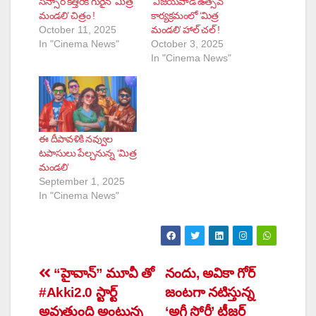
సెన్సార్ కత్తిరికీ గురైన ‘మిత్ర
విజయవాడ ఉత్సవ్
మండలి’ చిత్రం !
కార్యక్రమంలో ‘మిత్ర
October 11, 2025
మండలి’ హాల్ చల్ !
In "Cinema News"
October 3, 2025
In "Cinema News"
ఈ దీపావళికి నవ్వుల
టపాసులు పేల్చనున్న ‘మిత్ర
మండలి’
September 1, 2025
In "Cinema News"
Post
“హైవాన్” మూవీ తో
నందు, అవికా గోర్
#Akki2.0 స్టార్ట్
జంటగా నటిస్తున్న
navigation
అవుతుంది అంటున్న
‘అగ్లీ స్టోరీ’ టీజర్