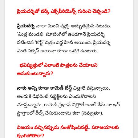
ప్రియదర్శితో వర్క్ ఎక్స్‌పీరియెన్స్ గురించి చెప్పండి?
ప్రియదర్శి
చాలా మంచి వ్యక్తి. అద్భుతమైన నటుడు.
‘మిత్ర మండలి’ షూటింగ్‌లో ఉండగానే ప్రియదర్శి
నటించిన ‘కోర్ట్’ చిత్రం పెద్ద హిట్ అయింది. ప్రియదర్శి
ఎంత సక్సెస్ అయినా కూడా ఒదిగి ఉంటారు.
భవిష్యత్తులో ఎలాంటి పాత్రలను చేయాలని
అనుకుంటున్నారు?
నాకు
అన్ని కూడా కామెడీ బేస్డ్
చిత్రాలే వస్తున్నాయి.
అందుకే డిఫరెంట్ సబ్జెక్ట్‌లను ఎంచుకోవాలని
చూస్తున్నాను. కామెడీ ప్రధాన చిత్రాలే అంటే నేను నా ఇన్
స్టాగ్రాంలో రీల్స్ చేసుకుంటాను కదా (నవ్వుతూ).
విజయం వచ్చినప్పుడు సంతోషించినట్టే.. పరాజయాలకు
కృంగిపోతారా?