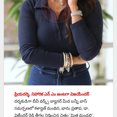
ప్రియదర్శి, నిహారిక ఎన్ ఎం జంటగా విజయేందర్
దర్శకుడిగా బీవీ వర్క్స్ బ్యానర్ మీద బన్నీ వాస్
సమర్పణలో కళ్యాణ్ మంథిన, భాను ప్రతాప, డా.
విజేందర్ రెడ్డి తీగల నిర్మించిన చిత్రం ‘మిత్ర మండలి’.