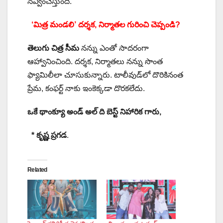
నవ్వించేస్తుంది.
‘మిత్ర మండలి’ దర్శక, నిర్మాతల గురించి చెప్పండి?
తెలుగు చిత్ర సీమ
నన్ను ఎంతో సాదరంగా
ఆహ్వానించింది. దర్శక, నిర్మాతలు నన్ను సొంత
ఫ్యామిలీలా చూసుకున్నారు. టాలీవుడ్‌లో దొరికినంత
ప్రేమ, కంఫర్ట్ నాకు ఇంకెక్కడా దొరకలేదు.
ఒకే థాంక్యూ అండ్ అల్ ది బెస్ట్ నిహారిక గారు,
* కృష్ణ ప్రగడ
.
Related