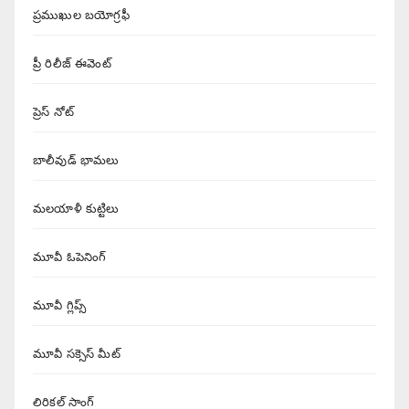
ప్రముఖుల బయోగ్రఫీ
ప్రీ రిలీజ్ ఈవెంట్
ప్రెస్ నోట్
బాలీవుడ్ భామలు
మలయాళీ కుట్టిలు
మూవీ ఓపెనింగ్
మూవీ గ్లిప్స్
మూవీ సక్సెస్ మీట్
లిరికల్ సాంగ్