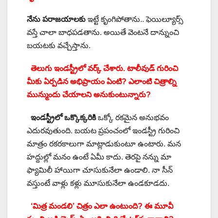
నేను పరాజయాలకు
ఇట్టే కృంగిపోతాను.. ఫెయిల్యూర్స్
వస్తే చాలా బాధపడతాను. అయితే వెంటనే దాన్నుంచి
బయటకు వచ్చేస్తాను.
తెలుగు ఇండస్ట్రీలో వర్క్ చేశారు. టాలీవుడ్ గురించి
మీకు ఏర్పడిన అభిప్రాయం ఏంటి? ఎలాంటి చిత్రాల్ని
మున్ముందు చేయాలని అనుకుంటున్నారు?
ఇండస్ట్రీలో ఒక్కొక్కరికి
ఒక్కో రకమైన అనుభవం
ఎదురవుతుంది. బయట ప్రపంచంలో ఇండస్ట్రీ గురించి
మాత్రం రకరకాలుగా మాట్లాడుకుంటూ ఉంటారు. మన
హద్దుల్లో మనం ఉంటే ఏమీ కాదు. తెరపై నన్ను మా
ఫ్యామిలీ హాయిగా చూసుకునేలా ఉండాలి. నా సీన్
వస్తుంటే వాళ్లు కళ్లు మూసుకునేలా ఉండకూడదు.
‘మిత్ర మండలి’ చిత్రం ఎలా ఉంటుంది? ఈ మూవీ