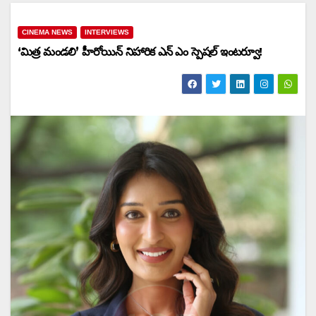
CINEMA NEWS
INTERVIEWS
‘మిత్ర మండలి’ హీరోయిన్ నిహారిక ఎన్ ఎం స్పెషల్ ఇంటర్వూ!