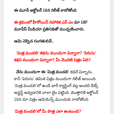
ఈ మూవీ అక్టోబర్ 16న రిలీజ్ కాబోతోంది
.
ఈ క్రమంలో హీరోయిన్ నిహారిక ఎన్ ఎం
మా 18F
మూవీస్ మీడియా ప్రతినిథితో ముచ్చటించారు.
ఆమె చెప్పిన సంగతులివే..
‘మిత్ర మండలి’ కథను ముందుగా విన్నారా? ‘పెరుసు’
కథని ముందుగా విన్నారా? మీ మొదటి చిత్రం ఏది?
నేను ముందుగా ఈ ‘మిత్ర మండలి
’ కథనే విన్నాను.
కానీ ‘పెరుసు’ తమిళ చిత్రం ముందుగా రిలీజ్ అయింది.
‘మిత్ర మండలి’లో ఉండే భారీ క్యాస్టింగ్ వల్ల అందరి డేట్స్
అడ్జస్ట్ అవ్వడానికి చాలా టైం పట్టింది. మొత్తానికి అక్టోబర్
16న మా చిత్రం ఆడియెన్స్ ముందుకు రాబోతోంది.
‘మిత్ర మండలి’లో మీ పాత్ర ఎలా ఉంటుంది?