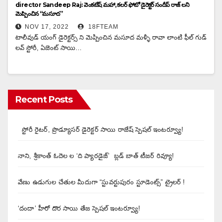
director Sandeep Raj: వెంకటేష్‌ మహా, కలర్ ఫోటో డైరెక్టర్ సందీప్ రాజ్ లని
మెప్పించిన “మసూద”
NOV 17, 2022
18FTEAM
టాలీవుడ్ యంగ్ డైరెక్టర్స్ ని మెప్పించిన మసూద మళ్ళీ రావా లాంటి ఫీల్ గుడ్
లవ్ స్టోరీ, ఏజెంట్ సాయి…
Recent Posts
స్టోరీ రైటర్, ప్రొడ్యూసర్ డైరెక్టర్ సాయి రాజేష్ స్పెషల్ ఇంటర్వ్యూ!
నాని, శ్రీకాంత్ ఓదెల ల ‘ది ప్యారడైజ్’ బ్లడ్ బాత్ టీజర్ రివ్యూ!
వేణు ఉడుగుల చేతుల మీదుగా “స్టువర్టుపురం స్టూడెంట్స్” ట్రైలర్ !
‘దందా’ హీరో దొర సాయి తేజ స్పెషల్ ఇంటర్వ్యూ!