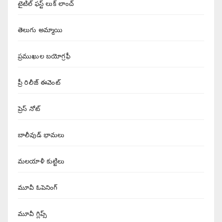
టైటిల్ ఫస్ట్ లుక్ లాంచ్
తెలుగు అమ్మాయి
ప్రముఖుల బయోగ్రఫీ
ప్రీ రిలీజ్ ఈవెంట్
ప్రెస్ నోట్
బాలీవుడ్ భామలు
మలయాళీ కుట్టిలు
మూవీ ఓపెనింగ్
మూవీ గ్లిప్స్