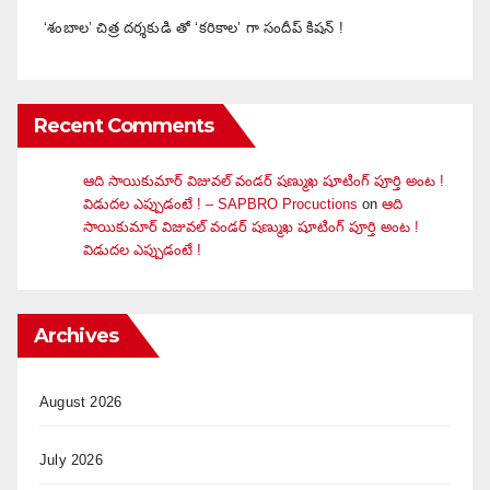
‘శంబాల’ చిత్ర దర్శకుడి తో ‘కరికాల’ గా సందీప్ కిషన్ !
Recent Comments
ఆది సాయికుమార్ విజువ‌ల్ వండ‌ర్ ష‌ణ్ముఖ షూటింగ్ పూర్తి అంట !
విడుదల ఎప్పుడంటే ! – SAPBRO Procuctions
on
ఆది
సాయికుమార్ విజువ‌ల్ వండ‌ర్ ష‌ణ్ముఖ షూటింగ్ పూర్తి అంట !
విడుదల ఎప్పుడంటే !
Archives
August 2026
July 2026