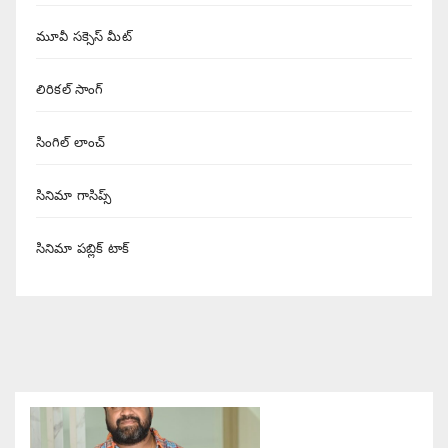
మూవీ సక్సెస్ మీట్
లిరికల్ సాంగ్
సింగిల్ లాంచ్
సినిమా గాసిప్స్
సినిమా పబ్లిక్ టాక్