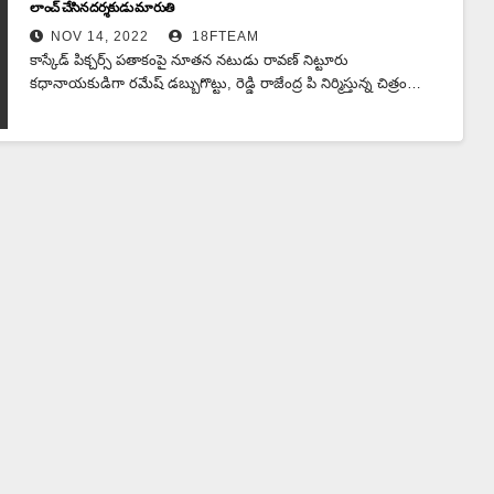
లాంచ్ చేసిన దర్శకుడు మారుతి
NOV 14, 2022
18FTEAM
కాస్కేడ్ పిక్చర్స్ పతాకంపై నూతన నటుడు రావణ్ నిట్టూరు
కధానాయకుడిగా రమేష్ డబ్బుగొట్టు, రెడ్డి రాజేంద్ర పి నిర్మిస్తున్న చిత్రం…