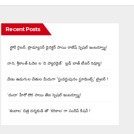
Recent Posts
స్టోరీ రైటర్, ప్రొడ్యూసర్ డైరెక్టర్ సాయి రాజేష్ స్పెషల్ ఇంటర్వ్యూ!
నాని, శ్రీకాంత్ ఓదెల ల ‘ది ప్యారడైజ్’ బ్లడ్ బాత్ టీజర్ రివ్యూ!
వేణు ఉడుగుల చేతుల మీదుగా “స్టువర్టుపురం స్టూడెంట్స్” ట్రైలర్ !
‘దందా’ హీరో దొర సాయి తేజ స్పెషల్ ఇంటర్వ్యూ!
‘శంబాల’ చిత్ర దర్శకుడి తో ‘కరికాల’ గా సందీప్ కిషన్ !