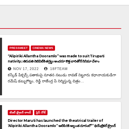
PRESSMEET
CINEMA NEWS
“Alipiriki Allantha Dooramlo” was made to suit Tirupati
nativity.: తిరుపతి నెటివిటీకి తగ్గట్టు అందరూ కొత్త వారితోనే సినిమా చేశాం
NOV 17, 2022
18FTEAM
కస్కేడ్ పిక్చర్స్ పతాకంపై నూతన నటుడు రావణ్ నిట్టూరు కధానాయకుడిగా
రమేష్ డబ్బుగొట్టు, రెడ్డి రాజేంద్ర పి నిర్మిస్తున్న చిత్రం…
టిజర్ ట్రైలర్ లాంచ్
ప్రెస్ నోట్
Director Maruti has launched the theatrical trailer of
‘Alipiriki Allantha Dooramlo” అలిపిరికి అల్లంత దూరంలో ” థియేట్రికల్ ట్రైలర్