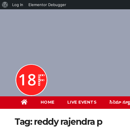
About
Log In
Elementor Debugger
Skip
WordPress
to
content
HOME
LIVE EVENTS
సినిమా న్య
Tag:
reddy rajendra p