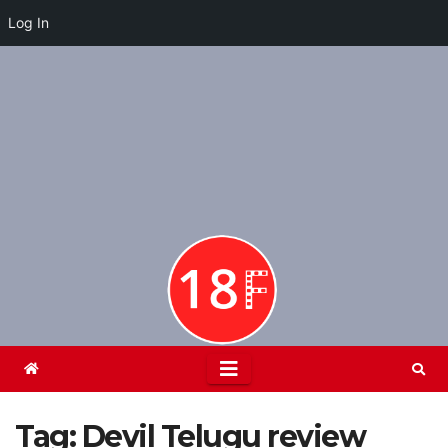
Log In
Skip
to
content
Tag:
Devil Telugu review