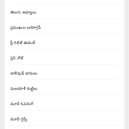
తెలుగు అమ్మాయి
ప్రముఖుల బయోగ్రఫీ
ప్రీ రిలీజ్ ఈవెంట్
ప్రెస్ నోట్
బాలీవుడ్ భామలు
మలయాళీ కుట్టిలు
మూవీ ఓపెనింగ్
మూవీ గ్లిప్స్