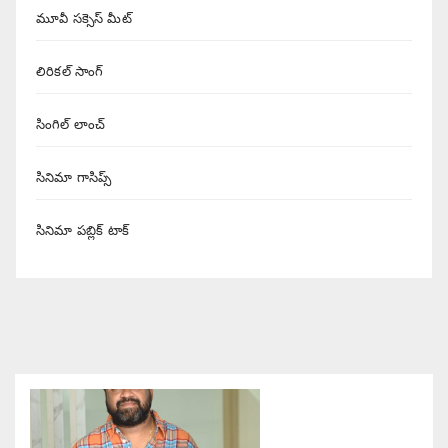
మూవీ సక్సెస్ మీట్
లిరికల్ సాంగ్
సింగిల్ లాంచ్
సినిమా గాసిప్స్
సినిమా పబ్లిక్ టాక్