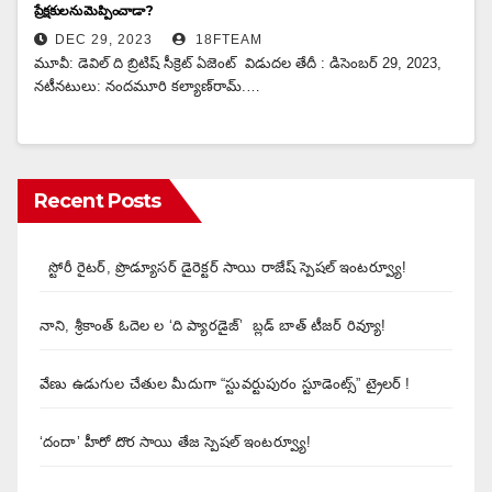
ప్రేక్షకులను మెప్పించాడా ?
DEC 29, 2023
18FTEAM
మూవీ: డెవిల్ ది బ్రిటిష్ సీక్రెట్ ఏజెంట్ విడుదల తేదీ : డిసెంబర్ 29, 2023,
నటీనటులు: నంద‌మూరి క‌ల్యాణ్‌రామ్.…
Recent Posts
స్టోరీ రైటర్, ప్రొడ్యూసర్ డైరెక్టర్ సాయి రాజేష్ స్పెషల్ ఇంటర్వ్యూ!
నాని, శ్రీకాంత్ ఓదెల ల ‘ది ప్యారడైజ్’ బ్లడ్ బాత్ టీజర్ రివ్యూ!
వేణు ఉడుగుల చేతుల మీదుగా “స్టువర్టుపురం స్టూడెంట్స్” ట్రైలర్ !
‘దందా’ హీరో దొర సాయి తేజ స్పెషల్ ఇంటర్వ్యూ!