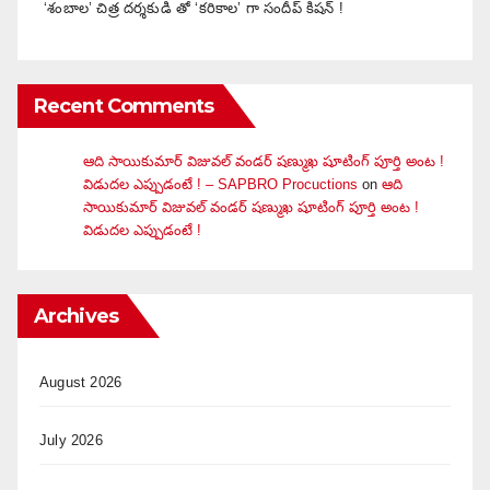
‘శంబాల’ చిత్ర దర్శకుడి తో ‘కరికాల’ గా సందీప్ కిషన్ !
Recent Comments
ఆది సాయికుమార్ విజువ‌ల్ వండ‌ర్ ష‌ణ్ముఖ షూటింగ్ పూర్తి అంట !
విడుదల ఎప్పుడంటే ! – SAPBRO Procuctions
on
ఆది
సాయికుమార్ విజువ‌ల్ వండ‌ర్ ష‌ణ్ముఖ షూటింగ్ పూర్తి అంట !
విడుదల ఎప్పుడంటే !
Archives
August 2026
July 2026