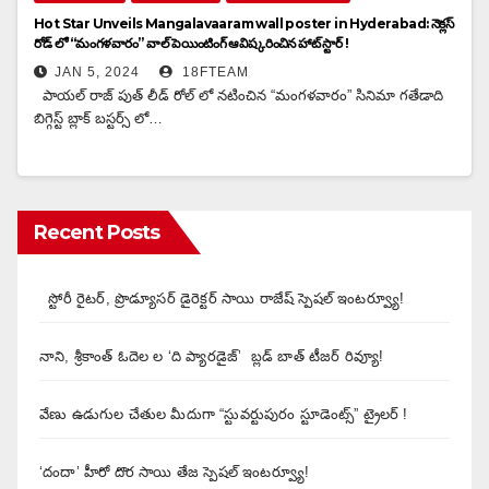
Hot Star Unveils Mangalavaaram wall poster in Hyderabad: నెక్లస్
రోడ్ లో “మంగళవారం” వాల్ పెయింటింగ్ ఆవిష్కరించిన హాట్ స్టార్ !
JAN 5, 2024
18FTEAM
పాయల్ రాజ్ పుత్ లీడ్ రోల్ లో నటించిన “మంగళవారం” సినిమా గతేడాది
బిగ్గెస్ట్ బ్లాక్ బస్టర్స్ లో…
Recent Posts
స్టోరీ రైటర్, ప్రొడ్యూసర్ డైరెక్టర్ సాయి రాజేష్ స్పెషల్ ఇంటర్వ్యూ!
నాని, శ్రీకాంత్ ఓదెల ల ‘ది ప్యారడైజ్’ బ్లడ్ బాత్ టీజర్ రివ్యూ!
వేణు ఉడుగుల చేతుల మీదుగా “స్టువర్టుపురం స్టూడెంట్స్” ట్రైలర్ !
‘దందా’ హీరో దొర సాయి తేజ స్పెషల్ ఇంటర్వ్యూ!