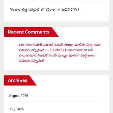
‘శంబాల’ చిత్ర దర్శకుడి తో ‘కరికాల’ గా సందీప్ కిషన్ !
Recent Comments
ఆది సాయికుమార్ విజువ‌ల్ వండ‌ర్ ష‌ణ్ముఖ షూటింగ్ పూర్తి అంట !
విడుదల ఎప్పుడంటే ! – SAPBRO Procuctions
on
ఆది
సాయికుమార్ విజువ‌ల్ వండ‌ర్ ష‌ణ్ముఖ షూటింగ్ పూర్తి అంట !
విడుదల ఎప్పుడంటే !
Archives
August 2026
July 2026