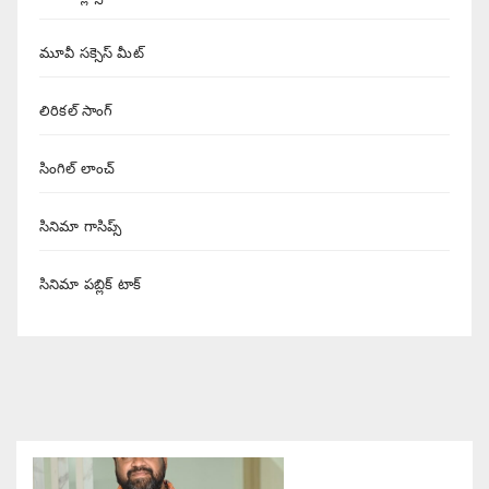
మూవీ సక్సెస్ మీట్
లిరికల్ సాంగ్
సింగిల్ లాంచ్
సినిమా గాసిప్స్
సినిమా పబ్లిక్ టాక్