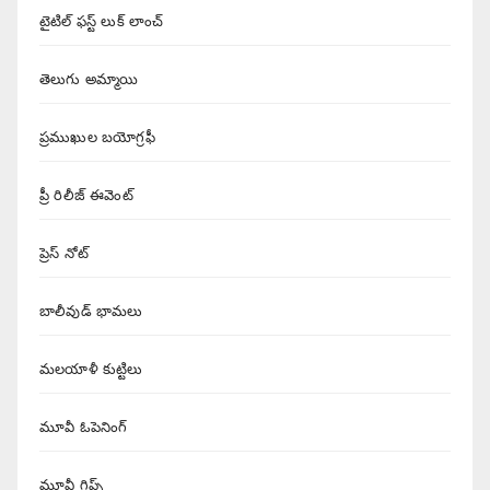
టైటిల్ ఫస్ట్ లుక్ లాంచ్
తెలుగు అమ్మాయి
ప్రముఖుల బయోగ్రఫీ
ప్రీ రిలీజ్ ఈవెంట్
ప్రెస్ నోట్
బాలీవుడ్ భామలు
మలయాళీ కుట్టిలు
మూవీ ఓపెనింగ్
మూవీ గ్లిప్స్