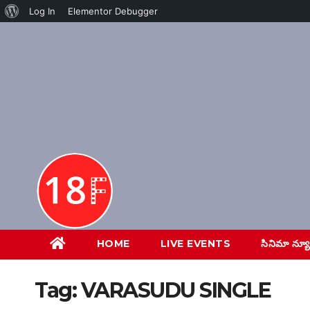
About
Log In
Elementor Debugger
Skip
WordPress
to
content
HOME
LIVE EVENTS
సినిమా న్య
Tag:
VARASUDU SINGLE