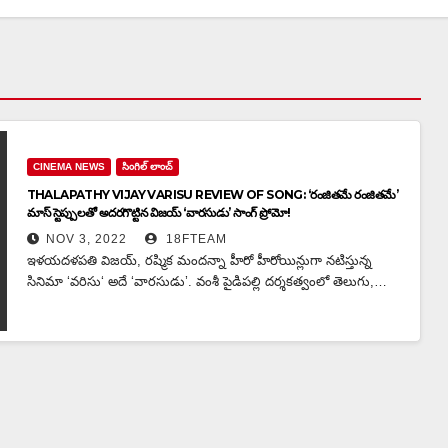
CINEMA NEWS
సింగిల్ లాంచ్
THALAPATHY VIJAY VARISU REVIEW OF SONG: ‘రంజితమే రంజితమే’
మాస్ స్టెప్పులతో అదరగొట్టిన విజయ్ ‘వారసుడు’ సాంగ్ ప్రోమో!
NOV 3, 2022
18FTEAM
ఇళయదళపతి విజయ్, రష్మిక మందన్నా హీరో హీరోయిన్లుగా నటిస్తున్న
సినిమా ‘వరిసు‘ అదే ‘వారసుడు’. వంశీ పైడిపల్లి దర్శకత్వంలో తెలుగు,…