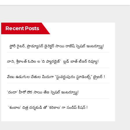
Recent Posts
స్టోరీ రైటర్, ప్రొడ్యూసర్ డైరెక్టర్ సాయి రాజేష్ స్పెషల్ ఇంటర్వ్యూ!
నాని, శ్రీకాంత్ ఓదెల ల ‘ది ప్యారడైజ్’ బ్లడ్ బాత్ టీజర్ రివ్యూ!
వేణు ఉడుగుల చేతుల మీదుగా “స్టువర్టుపురం స్టూడెంట్స్” ట్రైలర్ !
‘దందా’ హీరో దొర సాయి తేజ స్పెషల్ ఇంటర్వ్యూ!
‘శంబాల’ చిత్ర దర్శకుడి తో ‘కరికాల’ గా సందీప్ కిషన్ !