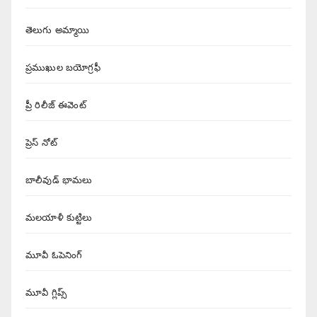
తెలుగు అమ్మాయి
ప్రముఖుల బయోగ్రఫీ
ప్రీ రిలీజ్ ఈవెంట్
ప్రెస్ నోట్
బాలీవుడ్ భామలు
మలయాళీ కుట్టిలు
మూవీ ఓపెనింగ్
మూవీ గ్లిప్స్