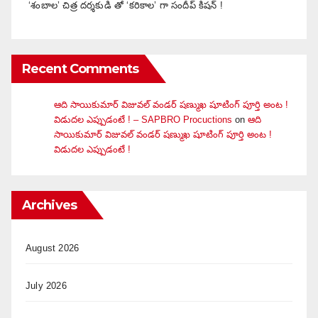
‘శంబాల’ చిత్ర దర్శకుడి తో ‘కరికాల’ గా సందీప్ కిషన్ !
Recent Comments
ఆది సాయికుమార్ విజువ‌ల్ వండ‌ర్ ష‌ణ్ముఖ షూటింగ్ పూర్తి అంట !
విడుదల ఎప్పుడంటే ! – SAPBRO Procuctions
on
ఆది
సాయికుమార్ విజువ‌ల్ వండ‌ర్ ష‌ణ్ముఖ షూటింగ్ పూర్తి అంట !
విడుదల ఎప్పుడంటే !
Archives
August 2026
July 2026