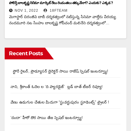
పోలిస్తే బాలకృష్ణ సినిమా మార్కెట్ రేటు రెండంతలు తక్కువేనా!? ఎందుకు ? ఎక్కడ ?
NOV 1, 2022
18FTEAM
మెగాస్టార్ చిరంజీవి బాబీ దర్శకత్వంలో నటిస్తున్న సినిమా వాల్తేరు వీరయ్య.
నందమూరి నట సింహం బాలకృష్ణ గోపీచంద్ మలినేని దర్శకత్వంలో…
Recent Posts
స్టోరీ రైటర్, ప్రొడ్యూసర్ డైరెక్టర్ సాయి రాజేష్ స్పెషల్ ఇంటర్వ్యూ!
నాని, శ్రీకాంత్ ఓదెల ల ‘ది ప్యారడైజ్’ బ్లడ్ బాత్ టీజర్ రివ్యూ!
వేణు ఉడుగుల చేతుల మీదుగా “స్టువర్టుపురం స్టూడెంట్స్” ట్రైలర్ !
‘దందా’ హీరో దొర సాయి తేజ స్పెషల్ ఇంటర్వ్యూ!