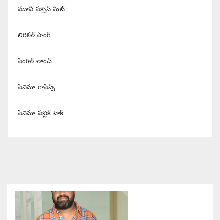
మూవీ సక్సెస్ మీట్
లిరికల్ సాంగ్
సింగిల్ లాంచ్
సినిమా గాసిప్స్
సినిమా పబ్లిక్ టాక్