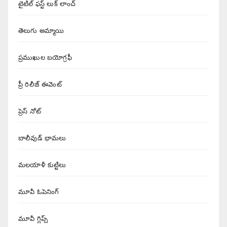
టైటిల్ ఫస్ట్ లుక్ లాంచ్
తెలుగు అమ్మాయి
ప్రముఖుల బయోగ్రఫీ
ప్రీ రిలీజ్ ఈవెంట్
ప్రెస్ నోట్
బాలీవుడ్ భామలు
మలయాళీ కుట్టిలు
మూవీ ఓపెనింగ్
మూవీ గ్లిప్స్