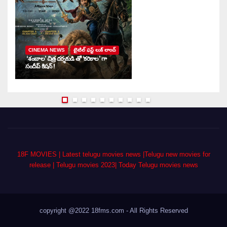
CINEMA NEWS
టైటిల్ ఫస్ట్ లుక్ లాంచ్
‘శంబాల’ చిత్ర దర్శకుడి తో ‘కరికాల’ గా
‘ద
సందీప్ కిషన్ !
ఇ
18F MOVIES | Latest telugu movies news |Telugu new movies for
release | Telugu movies 2023| Today Telugu movies news
copyright @2022 18fms.com - All Rights Reserved