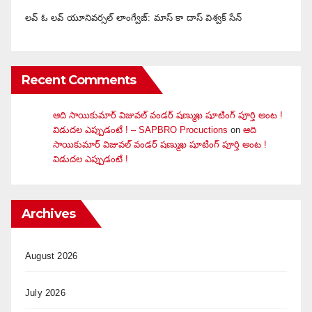
లవ్ ఓ లవ్ యూనివర్సల్ లాంగ్వేజ్‌: మాస్ కా దాస్ విశ్వక్ సేన్
Recent Comments
ఆది సాయికుమార్ విజువ‌ల్ వండ‌ర్ ష‌ణ్ముఖ షూటింగ్ పూర్తి అంట !
విడుదల ఎప్పుడంటే ! – SAPBRO Procuctions
on
ఆది
సాయికుమార్ విజువ‌ల్ వండ‌ర్ ష‌ణ్ముఖ షూటింగ్ పూర్తి అంట !
విడుదల ఎప్పుడంటే !
Archives
August 2026
July 2026