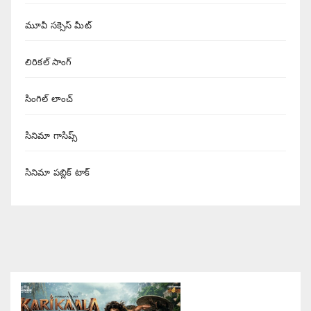
మూవీ సక్సెస్ మీట్
లిరికల్ సాంగ్
సింగిల్ లాంచ్
సినిమా గాసిప్స్
సినిమా పబ్లిక్ టాక్