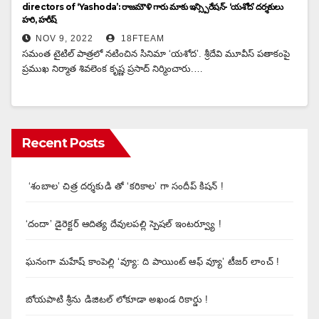
directors of ‘Yashoda’: రాజమౌళి గారు మాకు ఇన్స్పిరేషన్- ‘యశోద’ దర్శకులు
హరి, హరీష్
NOV 9, 2022
18FTEAM
సమంత టైటిల్ పాత్రలో నటించిన సినిమా ‘యశోద’. శ్రీదేవి మూవీస్ పతాకంపై
ప్రముఖ నిర్మాత శివలెంక కృష్ణ ప్రసాద్ నిర్మించారు.…
Recent Posts
‘శంబాల’ చిత్ర దర్శకుడి తో ‘కరికాల’ గా సందీప్ కిషన్ !
‘దందా’ డైరెక్ట‌ర్ ఆదిత్య దేవులపల్లి స్పెషల్ ఇంటర్వ్యూ !
ఘనంగా మహేష్ కాంపెల్లి ‘వ్యూ: ది పాయింట్ ఆఫ్ వ్యూ’ టీజర్ లాంచ్ !
బోయపాటి శ్రీను డిజిటల్‌ లోకూడా అఖండ రికార్డు !