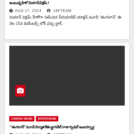
అంటున్న హీరో చియాన్ విక్రమ్ !
AUG 17, 2024
18FTEAM
చియాన్ విక్రమ్ హీరోగా నటించిన పీరియాడిక్ యాక్షన్ మూవీ “తంగలాన్” ఈ
నెల 15న థియేటర్స్ లోకి వచ్చి బ్లాక్…
CINEMA NEWS
INTERVIEWS
“తంగలాన్” మూవీ నిర్మాత కేఈ జ్ఞానవేల్ రాజా స్పెషల్ ఇంటర్వ్యూ!