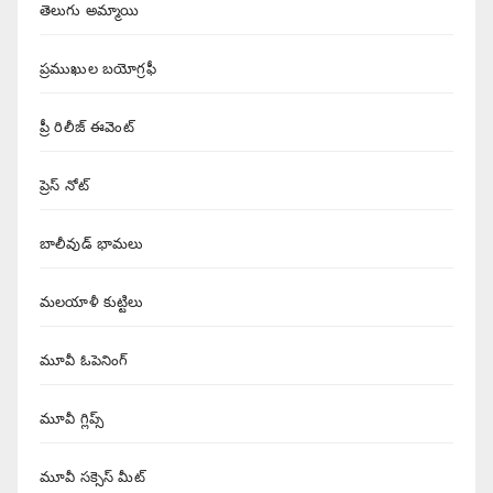
తెలుగు అమ్మాయి
ప్రముఖుల బయోగ్రఫీ
ప్రీ రిలీజ్ ఈవెంట్
ప్రెస్ నోట్
బాలీవుడ్ భామలు
మలయాళీ కుట్టిలు
మూవీ ఓపెనింగ్
మూవీ గ్లిప్స్
మూవీ సక్సెస్ మీట్