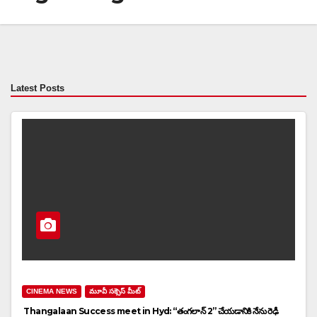
Latest Posts
CINEMA NEWS
మూవీ సక్సెస్ మీట్
Thangalaan Success meet in Hyd: “తంగలాన్ 2” చేయడానికి నేను రెఢీ