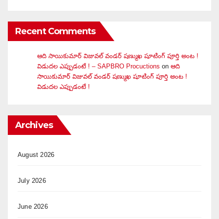
Recent Comments
ఆది సాయికుమార్ విజువ‌ల్ వండ‌ర్ ష‌ణ్ముఖ షూటింగ్ పూర్తి అంట !
విడుదల ఎప్పుడంటే ! – SAPBRO Procuctions
on
ఆది
సాయికుమార్ విజువ‌ల్ వండ‌ర్ ష‌ణ్ముఖ షూటింగ్ పూర్తి అంట !
విడుదల ఎప్పుడంటే !
Archives
August 2026
July 2026
June 2026