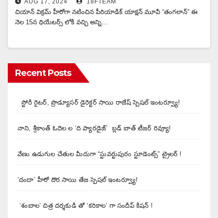
AUG 17, 2024
18FTEAM
చియాన్ విక్రమ్ హీరోగా నటించిన పీరియాడిక్ యాక్షన్ మూవీ “తంగలాన్” ఈ
నెల 15న థియేటర్స్ లోకి వచ్చి అన్ని…
Recent Posts
స్టోరీ రైటర్, ప్రొడ్యూసర్ డైరెక్టర్ సాయి రాజేష్ స్పెషల్ ఇంటర్వ్యూ!
నాని, శ్రీకాంత్ ఓదెల ల ‘ది ప్యారడైజ్’ బ్లడ్ బాత్ టీజర్ రివ్యూ!
వేణు ఉడుగుల చేతుల మీదుగా “స్టువర్టుపురం స్టూడెంట్స్” ట్రైలర్ !
‘దందా’ హీరో దొర సాయి తేజ స్పెషల్ ఇంటర్వ్యూ!
‘శంబాల’ చిత్ర దర్శకుడి తో ‘కరికాల’ గా సందీప్ కిషన్ !