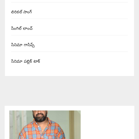
లిరికల్ సాంగ్
సింగిల్ లాంచ్
సినిమా గాసిప్స్
సినిమా పబ్లిక్ టాక్