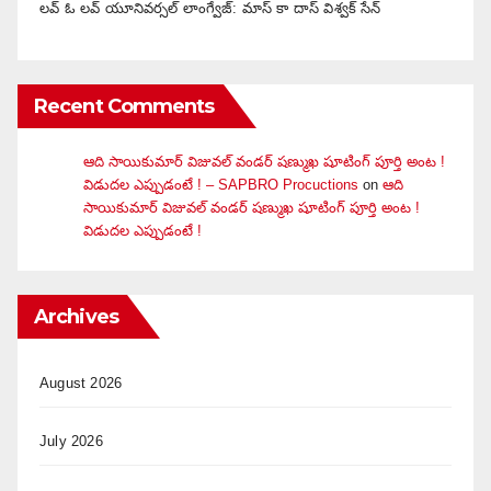
లవ్ ఓ లవ్ యూనివర్సల్ లాంగ్వేజ్‌: మాస్ కా దాస్ విశ్వక్ సేన్
Recent Comments
ఆది సాయికుమార్ విజువ‌ల్ వండ‌ర్ ష‌ణ్ముఖ షూటింగ్ పూర్తి అంట !
విడుదల ఎప్పుడంటే ! – SAPBRO Procuctions
on
ఆది
సాయికుమార్ విజువ‌ల్ వండ‌ర్ ష‌ణ్ముఖ షూటింగ్ పూర్తి అంట !
విడుదల ఎప్పుడంటే !
Archives
August 2026
July 2026