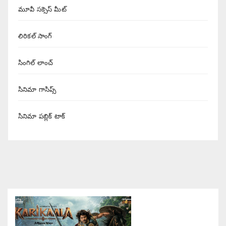
మూవీ సక్సెస్ మీట్
లిరికల్ సాంగ్
సింగిల్ లాంచ్
సినిమా గాసిప్స్
సినిమా పబ్లిక్ టాక్