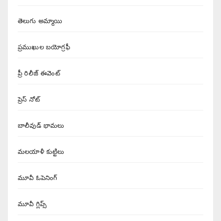
తెలుగు అమ్మాయి
ప్రముఖుల బయోగ్రఫీ
ప్రీ రిలీజ్ ఈవెంట్
ప్రెస్ నోట్
బాలీవుడ్ భామలు
మలయాళీ కుట్టిలు
మూవీ ఓపెనింగ్
మూవీ గ్లిప్స్