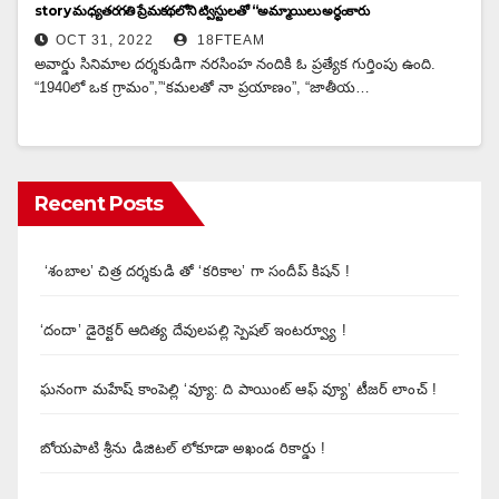
story మధ్యతరగతి ప్రేమకథలోని ట్విస్టులతో “అమ్మాయిలు అర్థంకారు
OCT 31, 2022
18FTEAM
అవార్డు సినిమాల దర్శకుడిగా నరసింహ నందికి ఓ ప్రత్యేక గుర్తింపు ఉంది.
“1940లో ఒక గ్రామం”,”‘కమలతో నా ప్రయాణం”, “జాతీయ…
Recent Posts
‘శంబాల’ చిత్ర దర్శకుడి తో ‘కరికాల’ గా సందీప్ కిషన్ !
‘దందా’ డైరెక్ట‌ర్ ఆదిత్య దేవులపల్లి స్పెషల్ ఇంటర్వ్యూ !
ఘనంగా మహేష్ కాంపెల్లి ‘వ్యూ: ది పాయింట్ ఆఫ్ వ్యూ’ టీజర్ లాంచ్ !
బోయపాటి శ్రీను డిజిటల్‌ లోకూడా అఖండ రికార్డు !