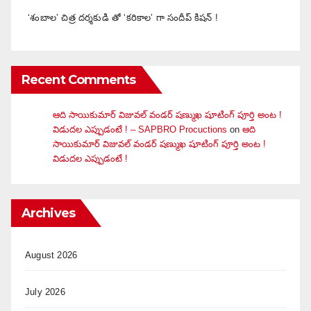
‘శంబాల’ చిత్ర దర్శకుడి తో ‘కరికాల’ గా సందీప్ కిషన్ !
Recent Comments
ఆది సాయికుమార్ విజువ‌ల్ వండ‌ర్ ష‌ణ్ముఖ షూటింగ్ పూర్తి అంట !
విడుదల ఎప్పుడంటే ! – SAPBRO Procuctions
on
ఆది
సాయికుమార్ విజువ‌ల్ వండ‌ర్ ష‌ణ్ముఖ షూటింగ్ పూర్తి అంట !
విడుదల ఎప్పుడంటే !
Archives
August 2026
July 2026