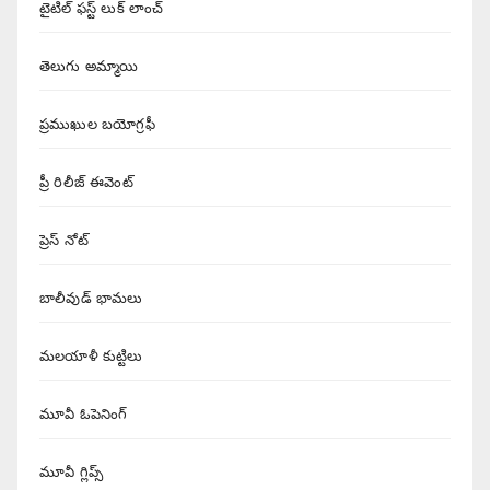
టైటిల్ ఫస్ట్ లుక్ లాంచ్
తెలుగు అమ్మాయి
ప్రముఖుల బయోగ్రఫీ
ప్రీ రిలీజ్ ఈవెంట్
ప్రెస్ నోట్
బాలీవుడ్ భామలు
మలయాళీ కుట్టిలు
మూవీ ఓపెనింగ్
మూవీ గ్లిప్స్