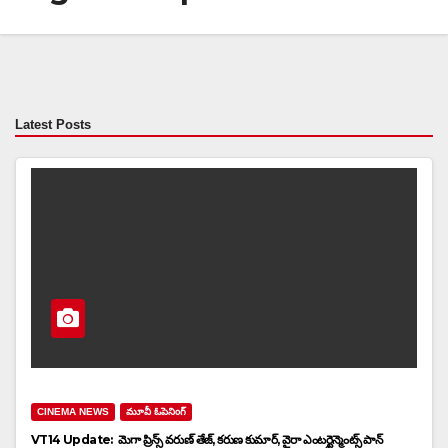
Latest Posts
CINEMA NEWS
మూవీ ఓపెనింగ్
VT14 Update: మెగా ప్రిన్స్ వరుణ్ తేజ్, కరుణ కుమార్, వైరా ఎంటర్టైన్మెంట్స్ పాన్