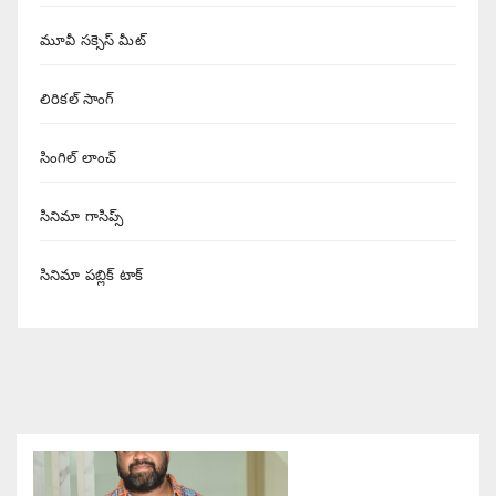
మూవీ సక్సెస్ మీట్
లిరికల్ సాంగ్
సింగిల్ లాంచ్
సినిమా గాసిప్స్
సినిమా పబ్లిక్ టాక్