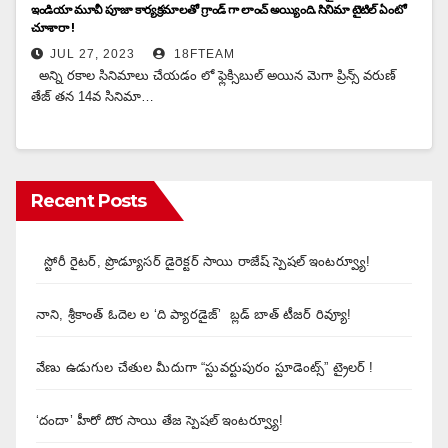
ఇండియా మూవీ పూజా కార్యక్రమాలతో గ్రాండ్ గా లాంచ్ అయ్యింది. సినిమా టైటిల్ ఏంటో
చూశారా !
JUL 27, 2023
18FTEAM
అన్ని రకాల సినిమాలు చేయడం లో ఫ్లెక్సిబుల్ అయిన మెగా ప్రిన్స్ వరుణ్
తేజ్ తన 14వ సినిమా…
Recent Posts
స్టోరీ రైటర్, ప్రొడ్యూసర్ డైరెక్టర్ సాయి రాజేష్ స్పెషల్ ఇంటర్వ్యూ!
నాని, శ్రీకాంత్ ఓదెల ల ‘ది ప్యారడైజ్’ బ్లడ్ బాత్ టీజర్ రివ్యూ!
వేణు ఉడుగుల చేతుల మీదుగా “స్టువర్టుపురం స్టూడెంట్స్” ట్రైలర్ !
‘దందా’ హీరో దొర సాయి తేజ స్పెషల్ ఇంటర్వ్యూ!