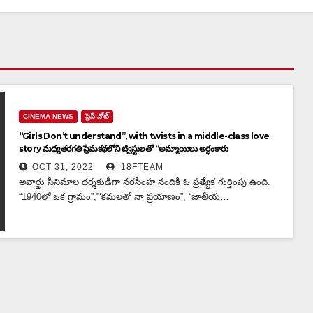
CINEMA NEWS
ప్రెస్ నోట్
“Girls Don’t understand”, with twists in a middle-class love
story మధ్యతరగతి ప్రేమకథలోని ట్విస్టులతో “అమ్మాయిలు అర్థంకారు
OCT 31, 2022
18FTEAM
అవార్డు సినిమాల దర్శకుడిగా నరసింహ నందికి ఓ ప్రత్యేక గుర్తింపు ఉంది.
“1940లో ఒక గ్రామం”,”‘కమలతో నా ప్రయాణం”, “జాతీయ…