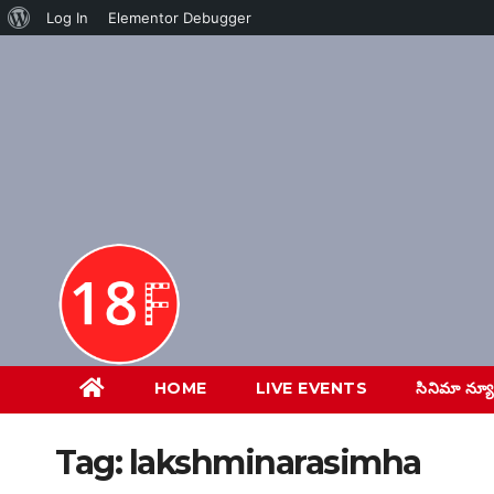
About
Log In
Elementor Debugger
Skip
WordPress
to
content
HOME
LIVE EVENTS
సినిమా న్య
Tag:
lakshminarasimha