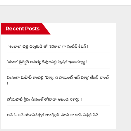
Recent Posts
‘శంబాల’ చిత్ర దర్శకుడి తో ‘కరికాల’ గా సందీప్ కిషన్ !
‘దందా’ డైరెక్ట‌ర్ ఆదిత్య దేవులపల్లి స్పెషల్ ఇంటర్వ్యూ !
ఘనంగా మహేష్ కాంపెల్లి ‘వ్యూ: ది పాయింట్ ఆఫ్ వ్యూ’ టీజర్ లాంచ్
!
బోయపాటి శ్రీను డిజిటల్‌ లోకూడా అఖండ రికార్డు !
లవ్ ఓ లవ్ యూనివర్సల్ లాంగ్వేజ్‌: మాస్ కా దాస్ విశ్వక్ సేన్