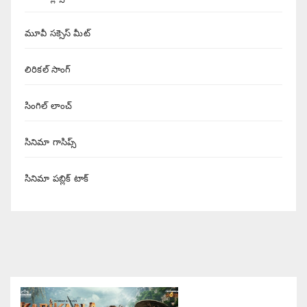
మూవీ సక్సెస్ మీట్
లిరికల్ సాంగ్
సింగిల్ లాంచ్
సినిమా గాసిప్స్
సినిమా పబ్లిక్ టాక్