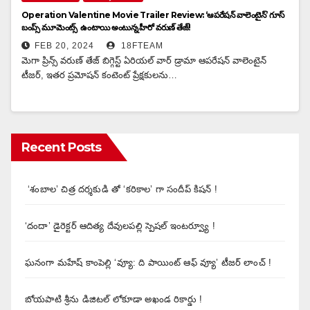
Operation Valentine Movie Trailer Review: ‘ఆపరేషన్ వాలెంటైన్’ గూస్
బంప్స్ మూమెంట్స్ ఉంటాయి అంటున్న హీరో వరుణ్ తేజ్!
FEB 20, 2024
18FTEAM
మెగా ప్రిన్స్ వరుణ్ తేజ్ బిగ్గెస్ట్ ఏరియల్ వార్ డ్రామా ఆపరేషన్ వాలెంటైన్
టీజర్, ఇతర ప్రమోషన్ కంటెంట్ ప్రేక్షకులను…
Recent Posts
‘శంబాల’ చిత్ర దర్శకుడి తో ‘కరికాల’ గా సందీప్ కిషన్ !
‘దందా’ డైరెక్ట‌ర్ ఆదిత్య దేవులపల్లి స్పెషల్ ఇంటర్వ్యూ !
ఘనంగా మహేష్ కాంపెల్లి ‘వ్యూ: ది పాయింట్ ఆఫ్ వ్యూ’ టీజర్ లాంచ్ !
బోయపాటి శ్రీను డిజిటల్‌ లోకూడా అఖండ రికార్డు !