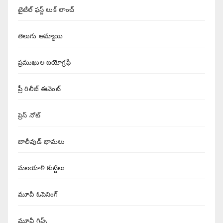
టైటిల్ ఫస్ట్ లుక్ లాంచ్
తెలుగు అమ్మాయి
ప్రముఖుల బయోగ్రఫీ
ప్రీ రిలీజ్ ఈవెంట్
ప్రెస్ నోట్
బాలీవుడ్ భామలు
మలయాళీ కుట్టిలు
మూవీ ఓపెనింగ్
మూవీ గ్లిప్స్