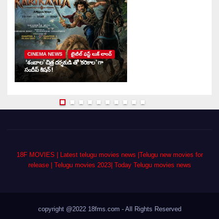
CINEMA NEWS
టైటిల్ ఫస్ట్ లుక్ లాంచ్
‘శంబాల’ చిత్ర దర్శకుడి తో ‘కరికాల’ గా
‘ద
సందీప్ కిషన్ !
ఇ
18F MOVIES | Latest telugu movies news |Telugu new movies for
release | Telugu movies 2023| Today Telugu movies news
copyright @2022 18fms.com - All Rights Reserved