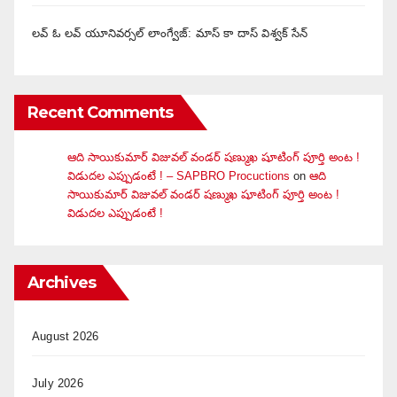
లవ్ ఓ లవ్ యూనివర్సల్ లాంగ్వేజ్‌: మాస్ కా దాస్ విశ్వక్ సేన్
Recent Comments
ఆది సాయికుమార్ విజువ‌ల్ వండ‌ర్ ష‌ణ్ముఖ షూటింగ్ పూర్తి అంట !
విడుదల ఎప్పుడంటే ! – SAPBRO Procuctions
on
ఆది
సాయికుమార్ విజువ‌ల్ వండ‌ర్ ష‌ణ్ముఖ షూటింగ్ పూర్తి అంట !
విడుదల ఎప్పుడంటే !
Archives
August 2026
July 2026