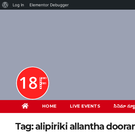
About
Log In
Elementor Debugger
Skip
WordPress
to
content
HOME
LIVE EVENTS
సినిమా న్య
Tag:
alipiriki allantha doora