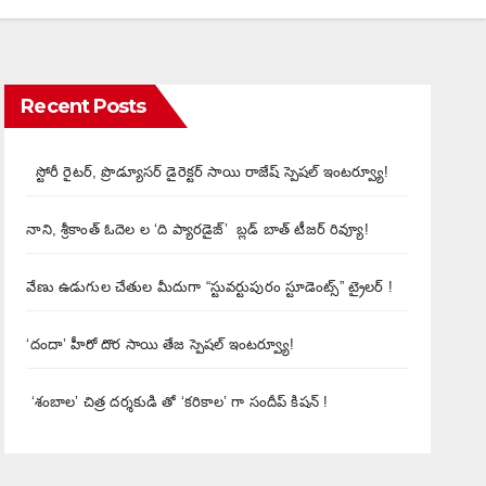
Recent Posts
స్టోరీ రైటర్, ప్రొడ్యూసర్ డైరెక్టర్ సాయి రాజేష్ స్పెషల్ ఇంటర్వ్యూ!
నాని, శ్రీకాంత్ ఓదెల ల ‘ది ప్యారడైజ్’ బ్లడ్ బాత్ టీజర్ రివ్యూ!
వేణు ఉడుగుల చేతుల మీదుగా “స్టువర్టుపురం స్టూడెంట్స్” ట్రైలర్ !
‘దందా’ హీరో దొర సాయి తేజ స్పెషల్ ఇంటర్వ్యూ!
‘శంబాల’ చిత్ర దర్శకుడి తో ‘కరికాల’ గా సందీప్ కిషన్ !