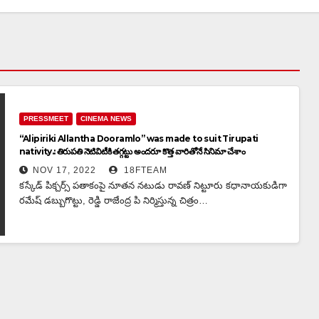
PRESSMEET
CINEMA NEWS
“Alipiriki Allantha Dooramlo” was made to suit Tirupati
nativity.: తిరుపతి నెటివిటీకి తగ్గట్టు అందరూ కొత్త వారితోనే సినిమా చేశాం
NOV 17, 2022
18FTEAM
కస్కేడ్ పిక్చర్స్ పతాకంపై నూతన నటుడు రావణ్ నిట్టూరు కధానాయకుడిగా
రమేష్ డబ్బుగొట్టు, రెడ్డి రాజేంద్ర పి నిర్మిస్తున్న చిత్రం…