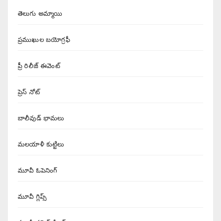
తెలుగు అమ్మాయి
ప్రముఖుల బయోగ్రఫీ
ప్రీ రిలీజ్ ఈవెంట్
ప్రెస్ నోట్
బాలీవుడ్ భామలు
మలయాళీ కుట్టిలు
మూవీ ఓపెనింగ్
మూవీ గ్లిప్స్