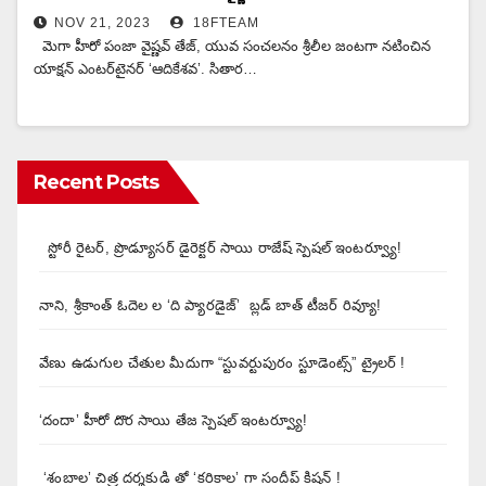
NOV 21, 2023
18FTEAM
మెగా హీరో పంజా వైష్ణవ్ తేజ్, యువ సంచలనం శ్రీలీల జంటగా నటించిన
యాక్షన్ ఎంటర్‌టైనర్ ‘ఆదికేశవ’. సితార…
Recent Posts
స్టోరీ రైటర్, ప్రొడ్యూసర్ డైరెక్టర్ సాయి రాజేష్ స్పెషల్ ఇంటర్వ్యూ!
నాని, శ్రీకాంత్ ఓదెల ల ‘ది ప్యారడైజ్’ బ్లడ్ బాత్ టీజర్ రివ్యూ!
వేణు ఉడుగుల చేతుల మీదుగా “స్టువర్టుపురం స్టూడెంట్స్” ట్రైలర్ !
‘దందా’ హీరో దొర సాయి తేజ స్పెషల్ ఇంటర్వ్యూ!
‘శంబాల’ చిత్ర దర్శకుడి తో ‘కరికాల’ గా సందీప్ కిషన్ !