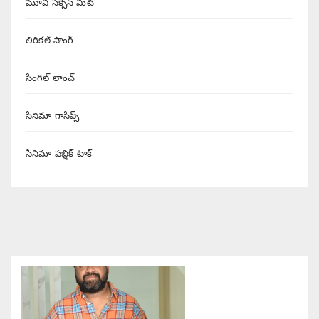
మూవీ సక్సెస్ మీట్
లిరికల్ సాంగ్
సింగిల్ లాంచ్
సినిమా గాసిప్స్
సినిమా పబ్లిక్ టాక్