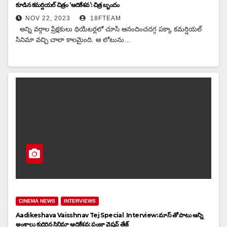
కూడిన కమర్షియల్ చిత్రం ‘ఆదికేశవ’: చిత్ర బృందం
NOV 22, 2023
18FTEAM
అన్ని వర్గాల ప్రేక్షకులు థియేటర్లలో చూసి ఆనందించదగ్గ పక్కా కమర్షియల్
సినిమా వచ్చి చాలా కాలమైంది. ఆ లోటును…
CINEMA NEWS
INTERVIEWS
Aadikeshava Vaisshnav Tej Special Interview: మాస్ తో పాటు ఆన్ని
అంశాలు కుదిరిన సినిమా ఆదికేశవ: పంజా వైష్ణవ్ తేజ్