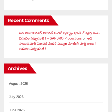
Recent Comments
ఆది సాయికుమార్ విజువ‌ల్ వండ‌ర్ ష‌ణ్ముఖ షూటింగ్ పూర్తి అంట !
విడుదల ఎప్పుడంటే ! – SAPBRO Procuctions
on
ఆది
సాయికుమార్ విజువ‌ల్ వండ‌ర్ ష‌ణ్ముఖ షూటింగ్ పూర్తి అంట !
విడుదల ఎప్పుడంటే !
Archives
August 2026
July 2026
June 2026