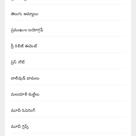
తెలుగు అమ్మాయి
ప్రముఖుల బయోగ్రఫీ
ప్రీ రిలీజ్ ఈవెంట్
ప్రెస్ నోట్
బాలీవుడ్ భామలు
మలయాళీ కుట్టిలు
మూవీ ఓపెనింగ్
మూవీ గ్లిప్స్