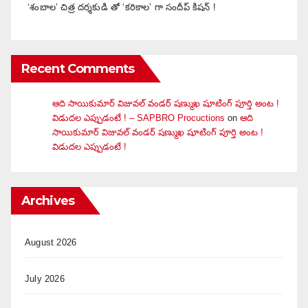
‘శంబాల’ చిత్ర దర్శకుడి తో ‘కరికాల’ గా సందీప్ కిషన్ !
Recent Comments
ఆది సాయికుమార్ విజువ‌ల్ వండ‌ర్ ష‌ణ్ముఖ షూటింగ్ పూర్తి అంట !
విడుదల ఎప్పుడంటే ! – SAPBRO Procuctions
on
ఆది
సాయికుమార్ విజువ‌ల్ వండ‌ర్ ష‌ణ్ముఖ షూటింగ్ పూర్తి అంట !
విడుదల ఎప్పుడంటే !
Archives
August 2026
July 2026