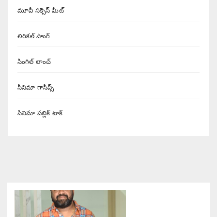
మూవీ సక్సెస్ మీట్
లిరికల్ సాంగ్
సింగిల్ లాంచ్
సినిమా గాసిప్స్
సినిమా పబ్లిక్ టాక్