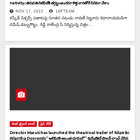
nativity.: తిరుపతి నెటివిటీకి తగ్గట్టు అందరూ కొత్త వారితోనే సినిమా చేశాం
NOV 17, 2022
18FTEAM
కస్కేడ్ పిక్చర్స్ పతాకంపై నూతన నటుడు రావణ్ నిట్టూరు కధానాయకుడిగా
రమేష్ డబ్బుగొట్టు, రెడ్డి రాజేంద్ర పి నిర్మిస్తున్న చిత్రం…
టిజర్ ట్రైలర్ లాంచ్
ప్రెస్ నోట్
Director Maruti has launched the theatrical trailer of ‘Alipiriki
Allantha Dooramlo” అలిపిరికి అల్లంత దూరంలో ” థియేట్రికల్ ట్రైలర్ లాంచ్ చేసిన