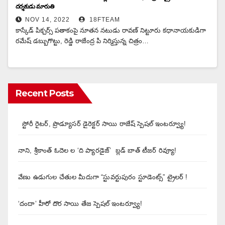
దర్శకుడు మారుతి
NOV 14, 2022
18FTEAM
కాస్కేడ్ పిక్చర్స్ పతాకంపై నూతన నటుడు రావణ్ నిట్టూరు కధానాయకుడిగా
రమేష్ డబ్బుగొట్టు, రెడ్డి రాజేంద్ర పి నిర్మిస్తున్న చిత్రం…
Recent Posts
స్టోరీ రైటర్, ప్రొడ్యూసర్ డైరెక్టర్ సాయి రాజేష్ స్పెషల్ ఇంటర్వ్యూ!
నాని, శ్రీకాంత్ ఓదెల ల ‘ది ప్యారడైజ్’ బ్లడ్ బాత్ టీజర్ రివ్యూ!
వేణు ఉడుగుల చేతుల మీదుగా “స్టువర్టుపురం స్టూడెంట్స్” ట్రైలర్ !
‘దందా’ హీరో దొర సాయి తేజ స్పెషల్ ఇంటర్వ్యూ!