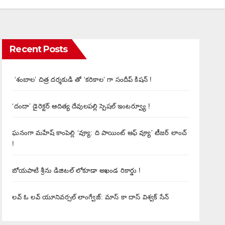
Recent Posts
‘శంబాల’ చిత్ర దర్శకుడి తో ‘కరికాల’ గా సందీప్ కిషన్ !
‘దందా’ డైరెక్ట‌ర్ ఆదిత్య దేవులపల్లి స్పెషల్ ఇంటర్వ్యూ !
ఘనంగా మహేష్ కాంపెల్లి ‘వ్యూ: ది పాయింట్ ఆఫ్ వ్యూ’ టీజర్ లాంచ్
!
బోయపాటి శ్రీను డిజిటల్‌ లోకూడా అఖండ రికార్డు !
లవ్ ఓ లవ్ యూనివర్సల్ లాంగ్వేజ్‌: మాస్ కా దాస్ విశ్వక్ సేన్