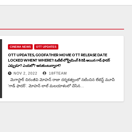
CINEMA NEWS
OTT UPDATES
OTT UPDATES, GODFATHER MOVIE OTT RELEASE DATE
LOCKED WHEN? WHERE?: ఓటీటీ లో స్ట్రీమింగ్ కి రెడీ అయిన గాడ్ ఫాదర్
ఎప్పుడూ? ఎందులో? అనుకుంటున్నారా!?
NOV 2, 2022
18FTEAM
మెగాస్టార్‌ చిరంజీవి మోహన్ రాజా దర్శకత్వంలో నటించిన లేటెస్ట్‌ మూవీ
‘గాడ్‌ ఫాదర్‌’. మోహన్ లాల్ మలయాళంలో చేసిన…