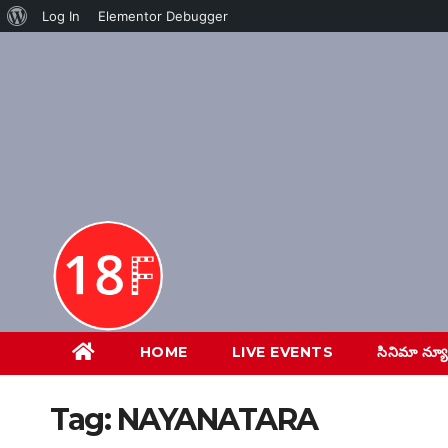
About
Log In
Elementor Debugger
Skip
WordPress
to
content
HOME
LIVE EVENTS
సినిమా న్య
Tag:
NAYANATARA