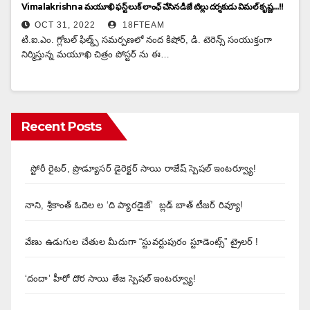
Vimalakrishna మయూఖి ఫస్ట్ లుక్ లాంఛ్ చేసిన డీజే టిల్లు దర్శకుడు విమల్ కృష్ణ…!!
OCT 31, 2022
18FTEAM
టి.ఐ.ఎం. గ్లోబల్ ఫిల్మ్స్ సమర్పణలో నంద కిషోర్, డి. టెరెన్స్ సంయుక్తంగా
నిర్మిస్తున్న మయూఖి చిత్రం పోస్టర్ ను ఈ…
Recent Posts
స్టోరీ రైటర్, ప్రొడ్యూసర్ డైరెక్టర్ సాయి రాజేష్ స్పెషల్ ఇంటర్వ్యూ!
నాని, శ్రీకాంత్ ఓదెల ల ‘ది ప్యారడైజ్’ బ్లడ్ బాత్ టీజర్ రివ్యూ!
వేణు ఉడుగుల చేతుల మీదుగా “స్టువర్టుపురం స్టూడెంట్స్” ట్రైలర్ !
‘దందా’ హీరో దొర సాయి తేజ స్పెషల్ ఇంటర్వ్యూ!