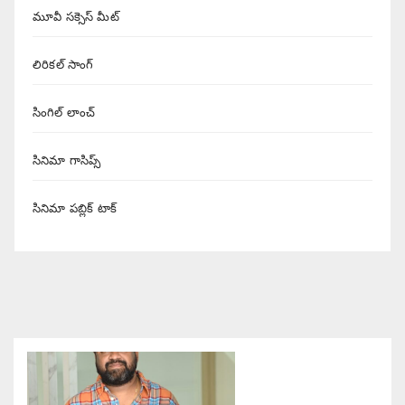
మూవీ సక్సెస్ మీట్
లిరికల్ సాంగ్
సింగిల్ లాంచ్
సినిమా గాసిప్స్
సినిమా పబ్లిక్ టాక్