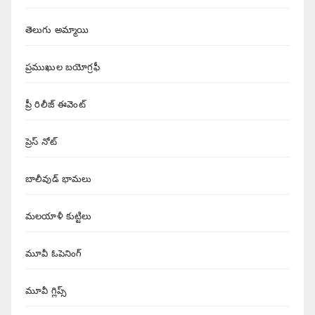
తెలుగు అమ్మాయి
ప్రముఖుల బయోగ్రఫీ
ప్రీ రిలీజ్ ఈవెంట్
ప్రెస్ నోట్
బాలీవుడ్ భామలు
మలయాళీ కుట్టిలు
మూవీ ఓపెనింగ్
మూవీ గ్లిప్స్