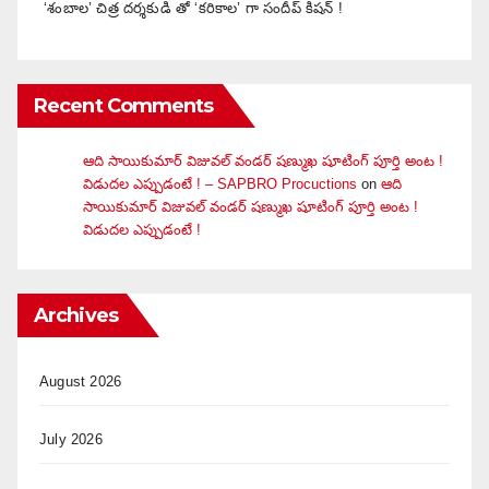
‘శంబాల’ చిత్ర దర్శకుడి తో ‘కరికాల’ గా సందీప్ కిషన్ !
Recent Comments
ఆది సాయికుమార్ విజువ‌ల్ వండ‌ర్ ష‌ణ్ముఖ షూటింగ్ పూర్తి అంట !
విడుదల ఎప్పుడంటే ! – SAPBRO Procuctions
on
ఆది
సాయికుమార్ విజువ‌ల్ వండ‌ర్ ష‌ణ్ముఖ షూటింగ్ పూర్తి అంట !
విడుదల ఎప్పుడంటే !
Archives
August 2026
July 2026