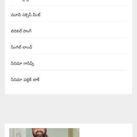
మూవీ సక్సెస్ మీట్
లిరికల్ సాంగ్
సింగిల్ లాంచ్
సినిమా గాసిప్స్
సినిమా పబ్లిక్ టాక్