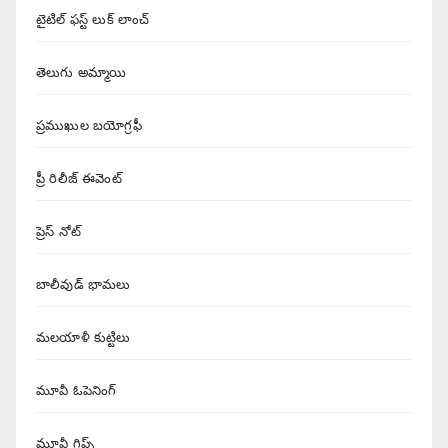
టైటిల్ ఫస్ట్ లుక్ లాంచ్
తెలుగు అమ్మాయి
ప్రముఖుల బయోగ్రఫీ
ప్రీ రిలీజ్ ఈవెంట్
ప్రెస్ నోట్
బాలీవుడ్ భామలు
మలయాళీ కుట్టిలు
మూవీ ఓపెనింగ్
మూవీ గ్లిప్స్