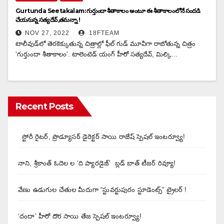
Gurtunda Seetakalam: గుర్తుందా శీతాకాలం అంటూ ఈ శీతాకాలంలోనే సందడి
చేయనున్న స‌త్యదేవ్,త‌మ‌న్నా !
NOV 27, 2022
18FTEAM
టాలీవుడ్‌లో తెరకెక్కుతున్న చిత్రాల్లో ఫీల్ గుడ్ మూవీగా రాబోతున్న చిత్రం
‘గుర్తుందా శీతాకాలం’. టాలెంటెడ్ యంగ్ హీరో స‌త్యదేవ్, మిల్కి…
Recent Posts
స్టోరీ రైటర్, ప్రొడ్యూసర్ డైరెక్టర్ సాయి రాజేష్ స్పెషల్ ఇంటర్వ్యూ!
నాని, శ్రీకాంత్ ఓదెల ల ‘ది ప్యారడైజ్’ బ్లడ్ బాత్ టీజర్ రివ్యూ!
వేణు ఉడుగుల చేతుల మీదుగా “స్టువర్టుపురం స్టూడెంట్స్” ట్రైలర్ !
‘దందా’ హీరో దొర సాయి తేజ స్పెషల్ ఇంటర్వ్యూ!