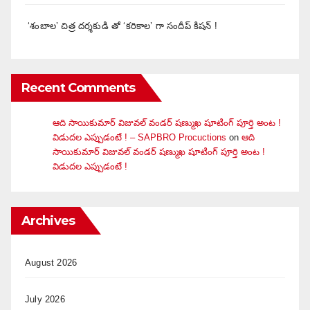
‘శంబాల’ చిత్ర దర్శకుడి తో ‘కరికాల’ గా సందీప్ కిషన్ !
Recent Comments
ఆది సాయికుమార్ విజువ‌ల్ వండ‌ర్ ష‌ణ్ముఖ షూటింగ్ పూర్తి అంట !
విడుదల ఎప్పుడంటే ! – SAPBRO Procuctions
on
ఆది
సాయికుమార్ విజువ‌ల్ వండ‌ర్ ష‌ణ్ముఖ షూటింగ్ పూర్తి అంట !
విడుదల ఎప్పుడంటే !
Archives
August 2026
July 2026