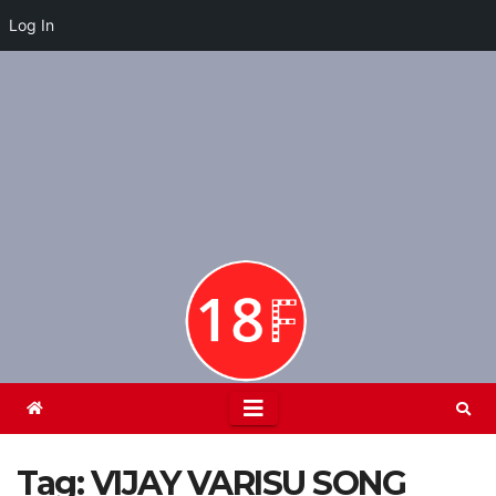
Log In
Skip
to
content
Tag:
VIJAY VARISU SONG