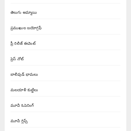
తెలుగు అమ్మాయి
ప్రముఖుల బయోగ్రఫీ
ప్రీ రిలీజ్ ఈవెంట్
ప్రెస్ నోట్
బాలీవుడ్ భామలు
మలయాళీ కుట్టిలు
మూవీ ఓపెనింగ్
మూవీ గ్లిప్స్