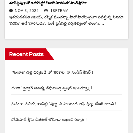
మాస్ స్టెప్పులతో అదరగొట్టిన విజయ్ ‘వారసుడు’ సాంగ్ ప్రోమో!
NOV 3, 2022
18FTEAM
ఇళయదళపతి విజయ్, రష్మిక మందన్నా హీరో హీరోయిన్లుగా నటిస్తున్న సినిమా
‘వరిసు‘ అదే ‘వారసుడు’. వంశీ పైడిపల్లి దర్శకత్వంలో తెలుగు,…
Recent Posts
‘శంబాల’ చిత్ర దర్శకుడి తో ‘కరికాల’ గా సందీప్ కిషన్ !
‘దందా’ డైరెక్ట‌ర్ ఆదిత్య దేవులపల్లి స్పెషల్ ఇంటర్వ్యూ !
ఘనంగా మహేష్ కాంపెల్లి ‘వ్యూ: ది పాయింట్ ఆఫ్ వ్యూ’ టీజర్ లాంచ్ !
బోయపాటి శ్రీను డిజిటల్‌ లోకూడా అఖండ రికార్డు !