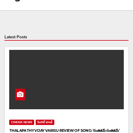
Latest Posts
CINEMA NEWS
సింగిల్ లాంచ్
THALAPATHY VIJAY VARISU REVIEW OF SONG: ‘రంజితమే రంజితమే’