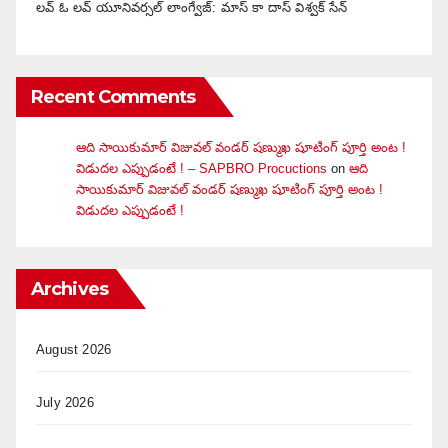
లవ్ ఓ లవ్ యూనివర్సల్ లాంగ్వేజ్‌: మాస్ కా దాస్ విశ్వక్ సేన్
Recent Comments
ఆది సాయికుమార్ విజువ‌ల్ వండ‌ర్ ష‌ణ్ముఖ షూటింగ్ పూర్తి అంట !
విడుదల ఎప్పుడంటే ! – SAPBRO Procuctions
on
ఆది
సాయికుమార్ విజువ‌ల్ వండ‌ర్ ష‌ణ్ముఖ షూటింగ్ పూర్తి అంట !
విడుదల ఎప్పుడంటే !
Archives
August 2026
July 2026