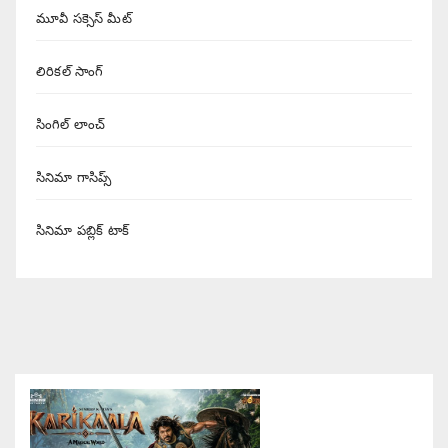
మూవీ సక్సెస్ మీట్
లిరికల్ సాంగ్
సింగిల్ లాంచ్
సినిమా గాసిప్స్
సినిమా పబ్లిక్ టాక్