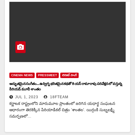
CINEMA NEWS
PRESSMEET
లిరికల్ సాంగ్
అద్భుతమైన సంగీతం… ఉద్విగ్న భరితమైన కథతో కె యస్ రామారావు పరివేక్షన లో వస్తున్న
పీరియడ్ మూవీ శాంతల
JUL 1, 2023
18FTEAM
కర్ణాటక రాష్ట్రంలోని మారుమూల ప్రాంతంలో జరిగిన యధార్థ సంఘటన
ఆధారంగా తెరకెక్కిన పిరియాడికల్‌ చిత్రం ‘శాంతల’. యిర్రంకి సుబ్బలక్ష్మి
సమర్పణలో…