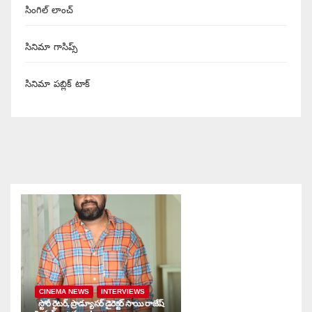
సింగిల్ లాంచ్
సినిమా గాసిప్స్
సినిమా పబ్లిక్ టాక్
CINEMA NEWS
INTERVIEWS
స్టోరీ రైటర్, ప్రొడ్యూసర్ డైరెక్టర్ సాయి రాజేష్
నా