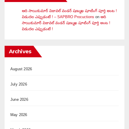
ఆది సాయికుమార్ విజువ‌ల్ వండ‌ర్ ష‌ణ్ముఖ షూటింగ్ పూర్తి అంట !
విడుదల ఎప్పుడంటే ! – SAPBRO Procuctions
on
ఆది
సాయికుమార్ విజువ‌ల్ వండ‌ర్ ష‌ణ్ముఖ షూటింగ్ పూర్తి అంట !
విడుదల ఎప్పుడంటే !
Archives
August 2026
July 2026
June 2026
May 2026