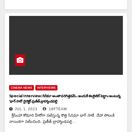
CINEMA NEWS
INTERVIEWS
Special Interview: సినిమా అంతా పరిగెత్తడమే.. అందుకే ఈ టైటిల్ పెట్టాం అంటున్న
‘భాగ్ సాలే’ డైరెక్టర్ ప్రణీత్ బ్రాహ్మాండపల్లి
JUL 1, 2023
18FTEAM
శ్రీసింహా కోడూరి హీరోగా నటిస్తున్న కొత్త సినిమా భాగ్ సాలే. నేహా సోలంకి
నాయికగా నటించింది. ప్రణీత్ బ్రాహ్మాండపల్లి…