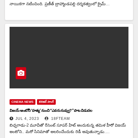
నాయికగా నటించింది. ప్రణీత్ బ్రాహ్మాండపల్లి దర్శకత్వంలో క్రైమ్…
CINEMA NEWS
లిరికల్ సాంగ్
విజయ్ ఆంటోనీ ‘హత్య’ నుంచి “ఎవరు నువ్వు?” పాట విడుదల
JUL 4, 2023
18FTEAM
బిచ్చగాడు-2 మూవీతో రీసెంట్‌ సూపర్ హిట్ అందుకున్న తమిళ హీరో విజయ్
అంటోని.. మరో సినిమాతో అలరించేందుకు రెడీ అవుతున్నాడు.…