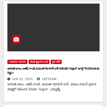
CINEMA NEWS
టిజర్ ట్రైలర్ లాంచ్
ప్రెస్ నోట్
జగపతి బాబు, ఆశిష్ గాంధీ, మమతా మోహన్ దాస్ నటించిన ‘రుద్రంగి’ జూలై 7న విడుదలకు
సిద్ధం !
JUN 22, 2023
18FTEAM
జగపతి బాబు, ఆశిష్ గాంధీ, మమతా మోహన్ దాస్, విమల రామన్ ప్రధాన
పాత్రల్లో నటించిన సినిమా ‘రుద్రంగి’. ఎమ్మెల్యే…