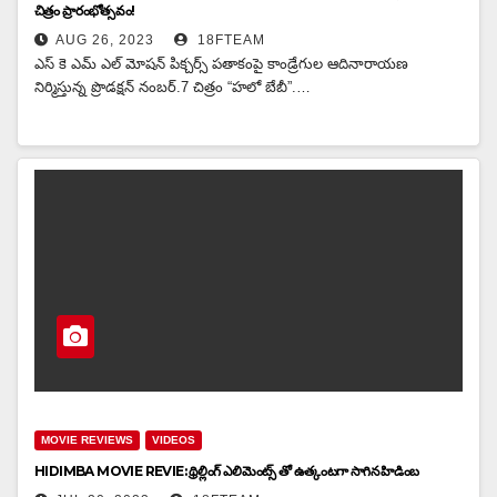
చిత్రం ప్రారంభోత్సవం!
AUG 26, 2023
18FTEAM
ఎస్ కె ఎమ్ ఎల్ మోషన్ పిక్చర్స్ పతాకంపై కాండ్రేగుల ఆదినారాయణ
నిర్మిస్తున్న ప్రొడక్షన్ నంబర్.7 చిత్రం “హలో బేబీ”.…
MOVIE REVIEWS
VIDEOS
HIDIMBA MOVIE REVIE: థ్రిల్లింగ్ ఎలిమెంట్స్ తో ఉత్కంటగా సాగిన హిడింబ