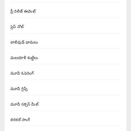
ప్రీ రిలీజ్ ఈవెంట్
ప్రెస్ నోట్
బాలీవుడ్ భామలు
మలయాళీ కుట్టిలు
మూవీ ఓపెనింగ్
మూవీ గ్లిప్స్
మూవీ సక్సెస్ మీట్
లిరికల్ సాంగ్