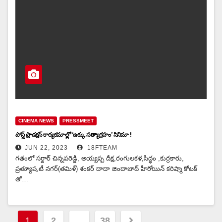
CINEMA NEWS
PRESSMEET
పోస్ట్ ప్రొడక్షన్ కార్యకమాల్లో ‘ఉక్కు సత్యాగ్రహం’ సినిమా !
JUN 22, 2023
18FTEAM
గతంలో సర్దార్ చిన్నపరెడ్డి, అయ్యప్ప దీక్ష,రంగులకళ,సిద్ధం ,కుర్రకారు,
ప్రత్యూష,టీ నగర్(తమిళ్) శంకర్ దాదా జిందాబాద్ హీరోయిన్ కరిష్మా కోటక్
తో…
Posts
1
2
…
38