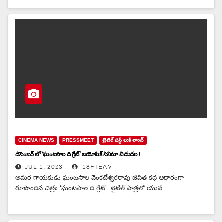
CINEMA NEWS
PRESSMEET
టైటిల్ ఫస్ట్ లుక్ లాంచ్
డిసెంబర్ లో ‘ఘంటసాల ది గ్రేట్’ బయోపిక్ సినిమా విడుదల !
JUL 1, 2023
18FTEAM
అమర గాయకుడు ఘంటసాల వెంకటేశ్వరరావు జీవిత కథ ఆధారంగా
రూపొందిన చిత్రం ‘ఘంటసాల ది గ్రేట్’. టైటిల్‌ పాత్రలో యువ…