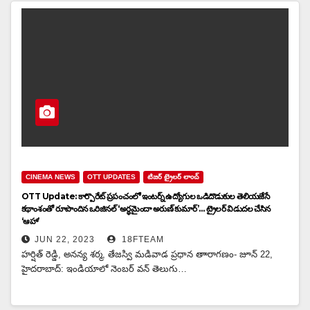
CINEMA NEWS
OTT UPDATES
టిజర్ ట్రైలర్ లాంచ్
OTT Update: కార్పొరేట్ ప్ర‌పంచంలో ఇంట‌ర్న్ ఉద్యోగుల ఒడిదొడుకుల తెలియ‌జేసే
క‌థాంశంతో రూపొందిన ఒరిజినల్ ‘అర్థమైందా అరుణ్ కుమార్’… ట్రైలర్ విడుదల చేసిన
‘ఆహా’
JUN 22, 2023
18FTEAM
హర్షిత్ రెడ్డి, అనన్య శర్మ, తేజస్వి మడివాడ ప్రధాన తాారాగణం- జూన్ 22,
హైదరాబాద్: ఇండియాలో నెంబ‌ర్ వ‌న్ తెలుగు…