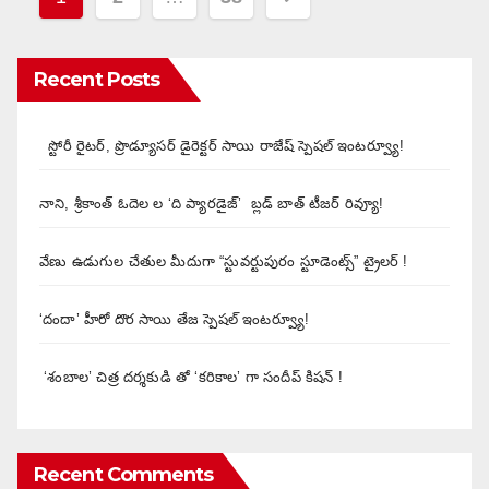
pagination
Recent Posts
స్టోరీ రైటర్, ప్రొడ్యూసర్ డైరెక్టర్ సాయి రాజేష్ స్పెషల్ ఇంటర్వ్యూ!
నాని, శ్రీకాంత్ ఓదెల ల ‘ది ప్యారడైజ్’ బ్లడ్ బాత్ టీజర్ రివ్యూ!
వేణు ఉడుగుల చేతుల మీదుగా “స్టువర్టుపురం స్టూడెంట్స్” ట్రైలర్ !
‘దందా’ హీరో దొర సాయి తేజ స్పెషల్ ఇంటర్వ్యూ!
‘శంబాల’ చిత్ర దర్శకుడి తో ‘కరికాల’ గా సందీప్ కిషన్ !
Recent Comments