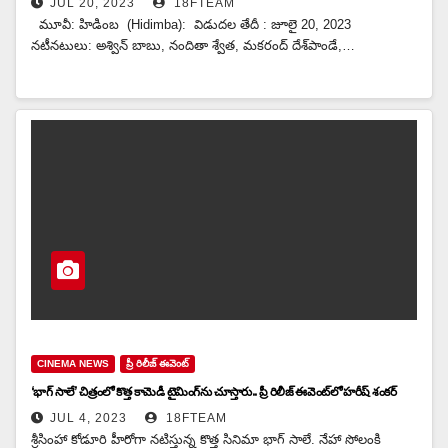
JUL 20, 2023
18FTEAM
మూవీ: హిడింబ (Hidimba): విడుదల తేదీ : జూలై 20, 2023
నటీనటులు: అశ్విన్ బాబు, నందితా శ్వేత, మకరంద్ దేశ్‌పాండే,…
CINEMA NEWS
ప్రీ రిలీజ్ ఈవెంట్
‘భాగ్ సాలే’ చిత్రంలో కొత్త కామెడీ టైమింగ్‌ను చూస్తారు.. ప్రీ రిలీజ్ ఈవెంట్‌లో హరీష్ శంకర్
JUL 4, 2023
18FTEAM
శ్రీసింహా కోడూరి హీరోగా నటిస్తున్న కొత్త సినిమా భాగ్ సాలే. నేహా సోలంకి