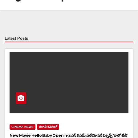
Latest Posts
CINEMA NEWS
మూవీ ఓపెనింగ్
New Movie Hello Baby Opening: ఎస్ కె ఎమ్ ఎల్ మోషన్ పిక్చర్స్ ‘హలో బేబీ’