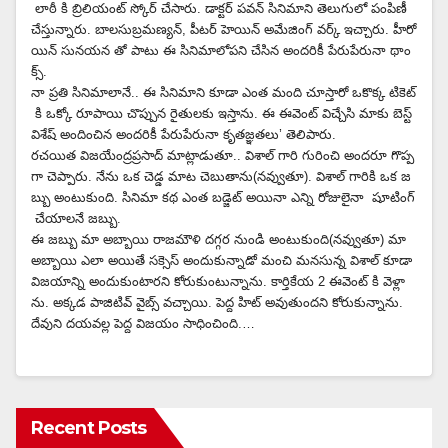
లాఠీ కి బ్రిలియంట్ స్కోర్ చేసారు. డాక్టర్ పవన్ సినిమాని తెలుగులో పంపిణీ
చేస్తున్నారు. బాలసుబ్రమణ్యన్, పీటర్ హెయిన్ అమేజింగ్ వర్క్ ఇచ్చారు. హీరో
యిన్ సునయన తో పాటు ఈ సినిమాలోపని చేసిన అందరికీ పేరుపేరునా థాం
క్స్.
నా ప్రతి సినిమాలానే.. ఈ సినిమాని కూడా ఎంత మంది చూస్తారో ఒకొక్క టికెట్
కి ఒక్కో రూపాయి చొప్పున రైతులకు ఇస్తాను. ఈ ఈవెంట్ విచ్చేసి మాకు బెస్ట్
విశేష్ అందించిన అందరికీ పేరుపేరునా కృతజ్ఞతలు’ తెలిపారు.
రచయిత విజయేంద్రప్రసాద్ మాట్లాడుతూ.. విశాల్ గారి గురించి అందరూ గొప్ప
గా చెప్పారు. నేను ఒక చెడ్డ మాట చెబుతాను(నవ్వుతూ). విశాల్ గారికి ఒక జ
బ్బు అంటుకుంది. సినిమా కథ ఎంత బడ్జెట్ అయినా ఎన్ని రోజులైనా షూటింగ్
చేయాలనే జబ్బు.
ఈ జబ్బు మా అబ్బాయి రాజమౌళి దగ్గర నుండి అంటుకుంది(నవ్వుతూ) మా
అబ్బాయి ఎలా అయితే సక్సెస్ అందుకున్నాడో మంచి మనసున్న విశాల్ కూడా
విజయాన్ని అందుకుంటారని కోరుకుంటున్నాను. కార్తికేయ 2 ఈవెంట్ కి వెళ్లా
ను. అక్కడ పాజిటివ్ వైబ్స్ వచ్చాయి. పెద్ద హిట్ అవుతుందని కోరుకున్నాను.
దేవుని దయవల్ల పెద్ద విజయం సాధించింది.…
Recent Posts