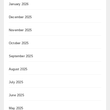
January 2026
December 2025
November 2025
October 2025
September 2025
August 2025
July 2025
June 2025
May 2025