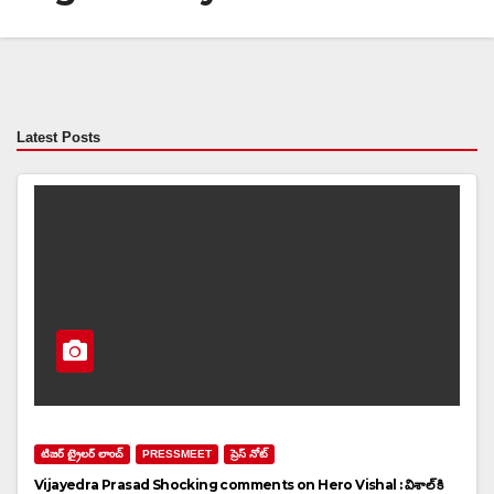
Latest Posts
టిజర్ ట్రైలర్ లాంచ్
PRESSMEET
ప్రెస్ నోట్
Vijayedra Prasad Shocking comments on Hero Vishal : విశాల్ కి