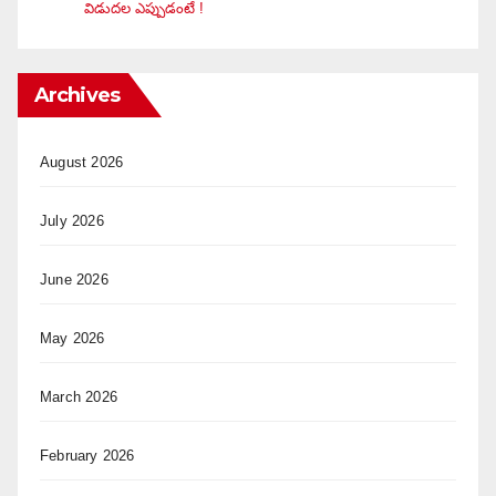
విడుదల ఎప్పుడంటే !
Archives
August 2026
July 2026
June 2026
May 2026
March 2026
February 2026