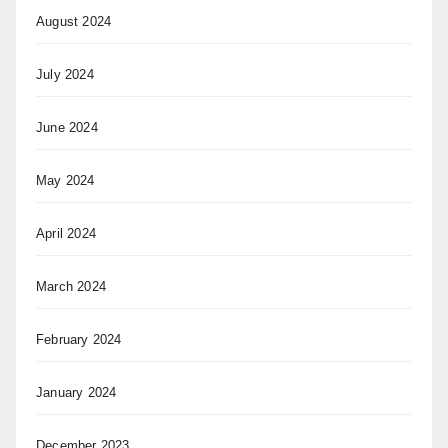
August 2024
July 2024
June 2024
May 2024
April 2024
March 2024
February 2024
January 2024
December 2023