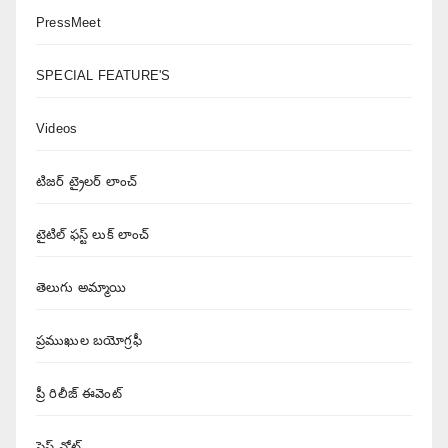
PressMeet
SPECIAL FEATURE'S
Videos
టిజర్ ట్రైలర్ లాంచ్
టైటిల్ ఫస్ట్ లుక్ లాంచ్
తెలుగు అమ్మాయి
ప్రముఖుల బయోగ్రఫీ
ప్రీ రిలీజ్ ఈవెంట్
ప్రెస్ నోట్