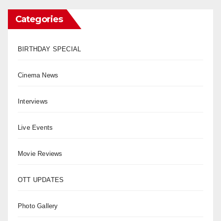
Categories
BIRTHDAY SPECIAL
Cinema News
Interviews
Live Events
Movie Reviews
OTT UPDATES
Photo Gallery