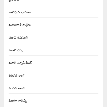
బాలీవుడ్ భామలు
మలయాళీ కుట్టిలు
మూవీ ఓపెనింగ్
మూవీ గ్లిప్స్
మూవీ సక్సెస్ మీట్
లిరికల్ సాంగ్
సింగిల్ లాంచ్
సినిమా గాసిప్స్