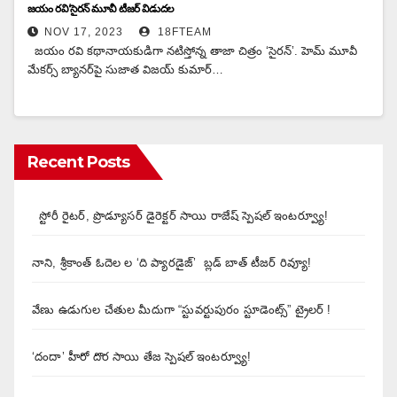
జ‌యం ర‌వి‘సైర‌న్‌ మూవీ టీజర్ విడుదల
NOV 17, 2023
18FTEAM
జ‌యం ర‌వి క‌థానాయ‌కుడిగా న‌టిస్తోన్న తాజా చిత్రం ‘సైర‌న్‌’. హెమ్ మూవీ
మేక‌ర్స్ బ్యాన‌ర్‌పై సుజాత విజ‌య్ కుమార్…
Recent Posts
స్టోరీ రైటర్, ప్రొడ్యూసర్ డైరెక్టర్ సాయి రాజేష్ స్పెషల్ ఇంటర్వ్యూ!
నాని, శ్రీకాంత్ ఓదెల ల ‘ది ప్యారడైజ్’ బ్లడ్ బాత్ టీజర్ రివ్యూ!
వేణు ఉడుగుల చేతుల మీదుగా “స్టువర్టుపురం స్టూడెంట్స్” ట్రైలర్ !
‘దందా’ హీరో దొర సాయి తేజ స్పెషల్ ఇంటర్వ్యూ!