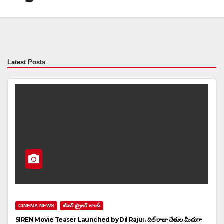
Latest Posts
CINEMA NEWS
టిజర్ ట్రైలర్ లాంచ్
SIREN Movie Teaser Launched by Dil Raju: . దిల్ రాజు చేతుల మీదుగా