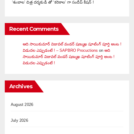
‘శంబాల’ చిత్ర దర్శకుడి తో ‘కరికాల’ గా సందీప్ కిషన్ !
Recent Comments
ఆది సాయికుమార్ విజువ‌ల్ వండ‌ర్ ష‌ణ్ముఖ షూటింగ్ పూర్తి అంట !
విడుదల ఎప్పుడంటే ! – SAPBRO Procuctions
on
ఆది
సాయికుమార్ విజువ‌ల్ వండ‌ర్ ష‌ణ్ముఖ షూటింగ్ పూర్తి అంట !
విడుదల ఎప్పుడంటే !
Archives
August 2026
July 2026