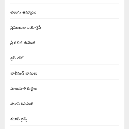
తెలుగు అమ్మాయి
ప్రముఖుల బయోగ్రఫీ
ప్రీ రిలీజ్ ఈవెంట్
ప్రెస్ నోట్
బాలీవుడ్ భామలు
మలయాళీ కుట్టిలు
మూవీ ఓపెనింగ్
మూవీ గ్లిప్స్