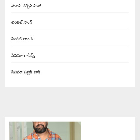
మూవీ సక్సెస్ మీట్
లిరికల్ సాంగ్
సింగిల్ లాంచ్
సినిమా గాసిప్స్
సినిమా పబ్లిక్ టాక్