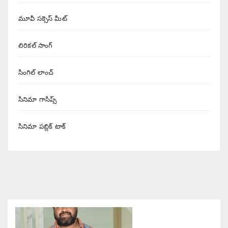
మూవీ సక్సెస్ మీట్
లిరికల్ సాంగ్
సింగిల్ లాంచ్
సినిమా గాసిప్స్
సినిమా పబ్లిక్ టాక్