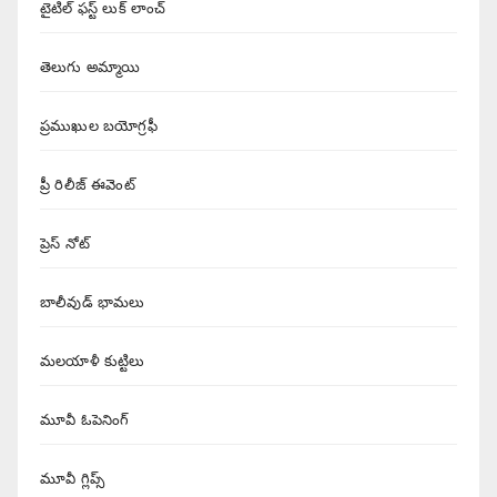
టైటిల్ ఫస్ట్ లుక్ లాంచ్
తెలుగు అమ్మాయి
ప్రముఖుల బయోగ్రఫీ
ప్రీ రిలీజ్ ఈవెంట్
ప్రెస్ నోట్
బాలీవుడ్ భామలు
మలయాళీ కుట్టిలు
మూవీ ఓపెనింగ్
మూవీ గ్లిప్స్