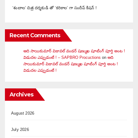
‘శంబాల’ చిత్ర దర్శకుడి తో ‘కరికాల’ గా సందీప్ కిషన్ !
Recent Comments
ఆది సాయికుమార్ విజువ‌ల్ వండ‌ర్ ష‌ణ్ముఖ షూటింగ్ పూర్తి అంట !
విడుదల ఎప్పుడంటే ! – SAPBRO Procuctions
on
ఆది
సాయికుమార్ విజువ‌ల్ వండ‌ర్ ష‌ణ్ముఖ షూటింగ్ పూర్తి అంట !
విడుదల ఎప్పుడంటే !
Archives
August 2026
July 2026