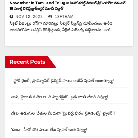
November in Tamil and Telugu: ‘ఆహా’ వరల్డ్ డిజిటల్ ప్రీమియర్‌గా న‌వంబ‌ర్
18 న కార్తీ లేటెస్ట్ బ్లాక్ బ‌స్ట‌ర్ మూవీ ‘సర్దార్’
NOV 12, 2022
18FTEAM
సీక్రెట్ ఏజెంట్లు రోగ్‌గా మారిన‌ట్లు సిల్వ‌ర్ స్క్రీన్‌పై చూపించ‌టం అనేది
అందరిలోనూ ఆసక్తిని రేకెత్తిస్తుంది, సీక్రెట్ ఏజెంట్స్‌ ఉద్దేశాలను, వారి…
Recent Posts
స్టోరీ రైటర్, ప్రొడ్యూసర్ డైరెక్టర్ సాయి రాజేష్ స్పెషల్ ఇంటర్వ్యూ!
నాని, శ్రీకాంత్ ఓదెల ల ‘ది ప్యారడైజ్’ బ్లడ్ బాత్ టీజర్ రివ్యూ!
వేణు ఉడుగుల చేతుల మీదుగా “స్టువర్టుపురం స్టూడెంట్స్” ట్రైలర్ !
‘దందా’ హీరో దొర సాయి తేజ స్పెషల్ ఇంటర్వ్యూ!