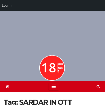
Log In
Skip
to
content
Tag:
SARDAR IN OTT