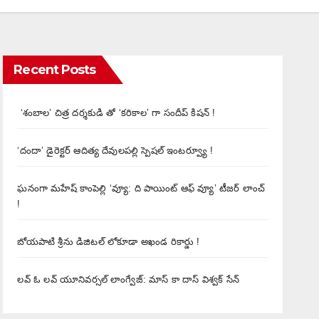
Recent Posts
‘శంబాల’ చిత్ర దర్శకుడి తో ‘కరికాల’ గా సందీప్ కిషన్ !
‘దందా’ డైరెక్ట‌ర్ ఆదిత్య దేవులపల్లి స్పెషల్ ఇంటర్వ్యూ !
ఘనంగా మహేష్ కాంపెల్లి ‘వ్యూ: ది పాయింట్ ఆఫ్ వ్యూ’ టీజర్ లాంచ్
!
బోయపాటి శ్రీను డిజిటల్‌ లోకూడా అఖండ రికార్డు !
లవ్ ఓ లవ్ యూనివర్సల్ లాంగ్వేజ్‌: మాస్ కా దాస్ విశ్వక్ సేన్