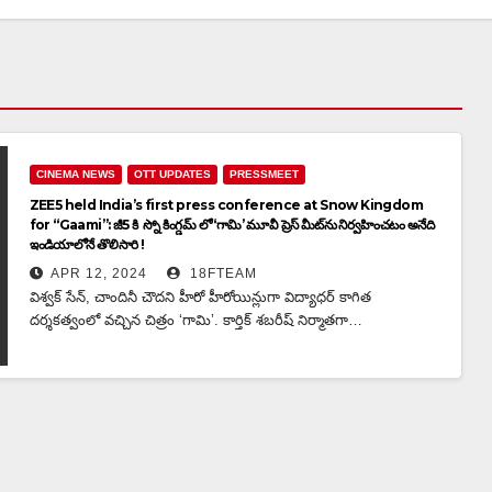
CINEMA NEWS
OTT UPDATES
PRESSMEET
ZEE5 held India’s first press conference at Snow Kingdom
for “Gaami”: జీ5 కి స్నో కింగ్డమ్ లో ‘గామి’ మూవీ ప్రెస్ మీట్‌ను నిర్వహించటం అనేది
ఇండియాలోనే తొలిసారి !
APR 12, 2024
18FTEAM
విశ్వక్ సేన్, చాందినీ చౌదని హీరో హీరోయిన్లుగా విద్యాధర్ కాగిత
దర్శకత్వంలో వచ్చిన చిత్రం ‘గామి’. కార్తిక్ శబరీష్ నిర్మాతగా…