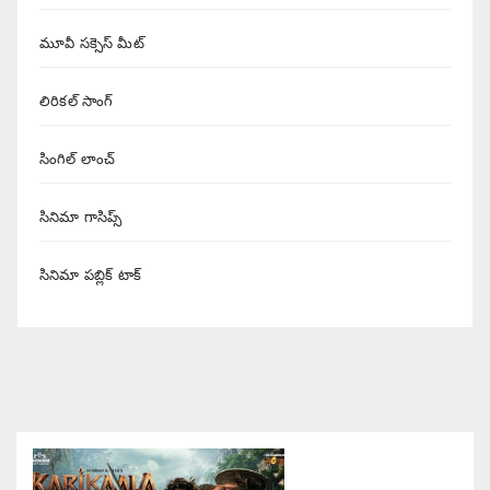
మూవీ సక్సెస్ మీట్
లిరికల్ సాంగ్
సింగిల్ లాంచ్
సినిమా గాసిప్స్
సినిమా పబ్లిక్ టాక్