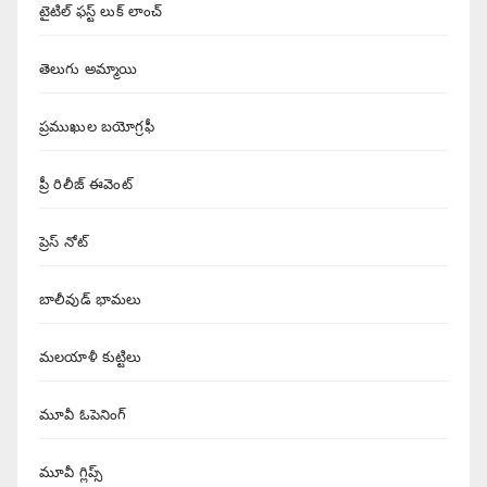
టైటిల్ ఫస్ట్ లుక్ లాంచ్
తెలుగు అమ్మాయి
ప్రముఖుల బయోగ్రఫీ
ప్రీ రిలీజ్ ఈవెంట్
ప్రెస్ నోట్
బాలీవుడ్ భామలు
మలయాళీ కుట్టిలు
మూవీ ఓపెనింగ్
మూవీ గ్లిప్స్