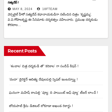
సత్యదేవ్ !
MAY 8, 2024
18FTEAM
వెర్స‌టైల్ హీరో స‌త్య‌దేవ్ క‌థానాయ‌కుడిగా న‌టించిన చిత్రం ‘కృష్ణ‌మ్మ‌’.
వి.వి.గోపాలకృష్ణ ఈ సినిమాకు దర్శకత్వం వహించారు. ప్రముఖ దర్శకుడు
కొరటాల…
Recent Posts
‘శంబాల’ చిత్ర దర్శకుడి తో ‘కరికాల’ గా సందీప్ కిషన్ !
‘దందా’ డైరెక్ట‌ర్ ఆదిత్య దేవులపల్లి స్పెషల్ ఇంటర్వ్యూ !
ఘనంగా మహేష్ కాంపెల్లి ‘వ్యూ: ది పాయింట్ ఆఫ్ వ్యూ’ టీజర్ లాంచ్ !
బోయపాటి శ్రీను డిజిటల్‌ లోకూడా అఖండ రికార్డు !