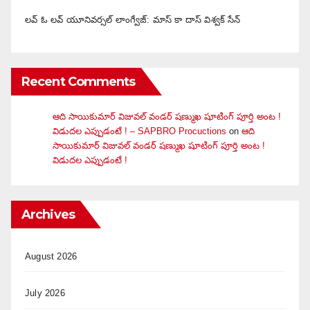
లవ్ ఓ లవ్ యూనివర్సల్ లాంగ్వేజ్‌: మాస్ కా దాస్ విశ్వక్ సేన్
Recent Comments
ఆది సాయికుమార్ విజువ‌ల్ వండ‌ర్ ష‌ణ్ముఖ షూటింగ్ పూర్తి అంట !
విడుదల ఎప్పుడంటే ! – SAPBRO Procuctions
on
ఆది
సాయికుమార్ విజువ‌ల్ వండ‌ర్ ష‌ణ్ముఖ షూటింగ్ పూర్తి అంట !
విడుదల ఎప్పుడంటే !
Archives
August 2026
July 2026