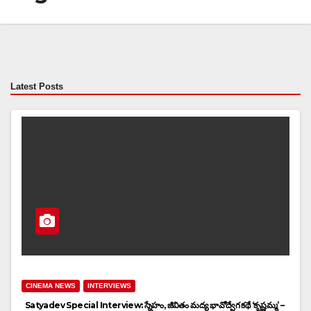
Latest Posts
CINEMA NEWS
INTERVIEWS
Satyadev Special Interview: స్నేహం, జీవితం మద్య భావోద్వేగ కథే ‘కృష్ణమ్మ’ –