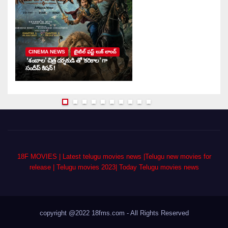
CINEMA NEWS
టైటిల్ ఫస్ట్ లుక్ లాంచ్
‘శంబాల’ చిత్ర దర్శకుడి తో ‘కరికాల’ గా
‘ద
సందీప్ కిషన్ !
ఇ
18F MOVIES | Latest telugu movies news |Telugu new movies for
release | Telugu movies 2023| Today Telugu movies news
copyright @2022 18fms.com - All Rights Reserved