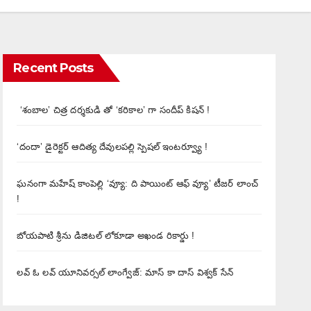
Recent Posts
‘శంబాల’ చిత్ర దర్శకుడి తో ‘కరికాల’ గా సందీప్ కిషన్ !
‘దందా’ డైరెక్ట‌ర్ ఆదిత్య దేవులపల్లి స్పెషల్ ఇంటర్వ్యూ !
ఘనంగా మహేష్ కాంపెల్లి ‘వ్యూ: ది పాయింట్ ఆఫ్ వ్యూ’ టీజర్ లాంచ్
!
బోయపాటి శ్రీను డిజిటల్‌ లోకూడా అఖండ రికార్డు !
లవ్ ఓ లవ్ యూనివర్సల్ లాంగ్వేజ్‌: మాస్ కా దాస్ విశ్వక్ సేన్