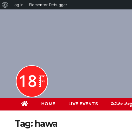
About
Log In
Elementor Debugger
Skip
WordPress
to
content
HOME
LIVE EVENTS
సినిమా న్య
Tag:
hawa