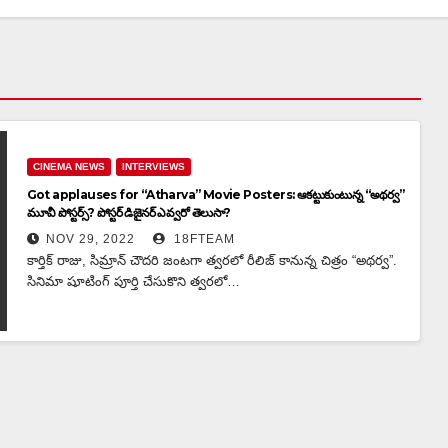
CINEMA NEWS
INTERVIEWS
Got applauses for “Atharva” Movie Posters: ఆకట్టుకుంటున్న “అథర్వ”
మూవీ పోస్టర్స్? పోస్టర్ డిజైనర్ ఎవ్వరో తెలుసా?
NOV 29, 2022
18FTEAM
కార్తిక్ రాజు, సిమ్రాన్ చౌద‌రి జంట‌గా త్వరలో రీలిజ్ కానున్న చిత్రం “అథ‌ర్వ”.
సినిమా షూటింగ్ పూర్తి చేసుకొని త్వరలో…