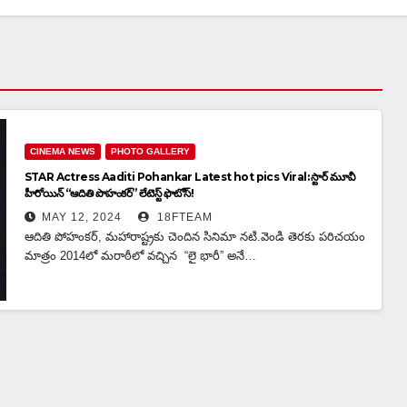
CINEMA NEWS
PHOTO GALLERY
STAR Actress Aaditi Pohankar Latest hot pics Viral: స్టార్ మూవీ
హీరోయిన్ “ఆదితి పొహంకర్” లేటెస్ట్ ఫొటోస్!
MAY 12, 2024
18FTEAM
ఆదితి పోహంకర్, మహారాష్ట్రకు చెందిన సినిమా నటి.వెండి తెరకు పరిచయం
మాత్రం 2014లో మరాఠీలో వచ్చిన “లై భారీ” అనే…