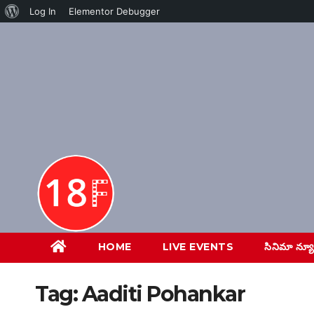
About
Log In
Elementor Debugger
Skip
WordPress
to
content
HOME
LIVE EVENTS
సినిమా న్య
Tag:
Aaditi Pohankar