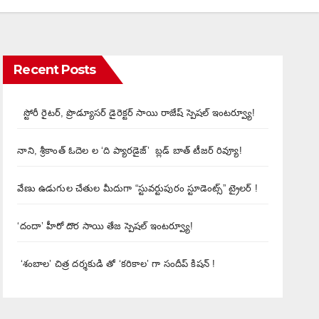
Recent Posts
స్టోరీ రైటర్, ప్రొడ్యూసర్ డైరెక్టర్ సాయి రాజేష్ స్పెషల్ ఇంటర్వ్యూ!
నాని, శ్రీకాంత్ ఓదెల ల ‘ది ప్యారడైజ్’ బ్లడ్ బాత్ టీజర్ రివ్యూ!
వేణు ఉడుగుల చేతుల మీదుగా “స్టువర్టుపురం స్టూడెంట్స్” ట్రైలర్ !
‘దందా’ హీరో దొర సాయి తేజ స్పెషల్ ఇంటర్వ్యూ!
‘శంబాల’ చిత్ర దర్శకుడి తో ‘కరికాల’ గా సందీప్ కిషన్ !