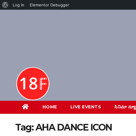
About
Log In
Elementor Debugger
Skip
WordPress
to
content
HOME
LIVE EVENTS
సినిమా న్య
Tag:
AHA DANCE ICON