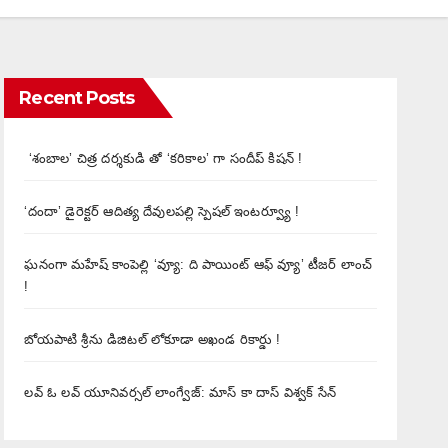
Recent Posts
‘శంబాల’ చిత్ర దర్శకుడి తో ‘కరికాల’ గా సందీప్ కిషన్ !
‘దందా’ డైరెక్ట‌ర్ ఆదిత్య దేవులపల్లి స్పెషల్ ఇంటర్వ్యూ !
ఘనంగా మహేష్ కాంపెల్లి ‘వ్యూ: ది పాయింట్ ఆఫ్ వ్యూ’ టీజర్ లాంచ్
!
బోయపాటి శ్రీను డిజిటల్‌ లోకూడా అఖండ రికార్డు !
లవ్ ఓ లవ్ యూనివర్సల్ లాంగ్వేజ్‌: మాస్ కా దాస్ విశ్వక్ సేన్