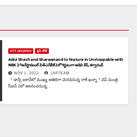
OTT UPDATES
ప్రెస్ నోట్
Adivi Shesh and Sharwanand to feature in Unstoppable with
NBK 2:*అన్‌స్టాపబుల్ విత్ ఎన్‌బీకే 2లో గెస్టులుగా అడివి శేష్, శర్వానంద్
NOV 1, 2022
18FTEAM
* డాన్స్ ఐకాన్‌లో ముఖ్య అతిథిగా మెరవనున్న రాశీ ఖన్నా * చెప్ మంత్ర
సీజన్ 2లో అలరించనున్న…