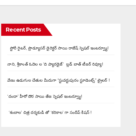
Recent Posts
స్టోరీ రైటర్, ప్రొడ్యూసర్ డైరెక్టర్ సాయి రాజేష్ స్పెషల్ ఇంటర్వ్యూ!
నాని, శ్రీకాంత్ ఓదెల ల ‘ది ప్యారడైజ్’ బ్లడ్ బాత్ టీజర్ రివ్యూ!
వేణు ఉడుగుల చేతుల మీదుగా “స్టువర్టుపురం స్టూడెంట్స్” ట్రైలర్ !
‘దందా’ హీరో దొర సాయి తేజ స్పెషల్ ఇంటర్వ్యూ!
‘శంబాల’ చిత్ర దర్శకుడి తో ‘కరికాల’ గా సందీప్ కిషన్ !