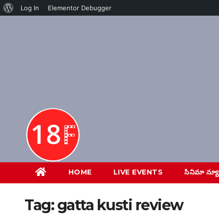
About
Log In
Elementor Debugger
Skip
WordPress
to
content
HOME
LIVE EVENTS
సినిమా న్య
Tag:
gatta kusti review