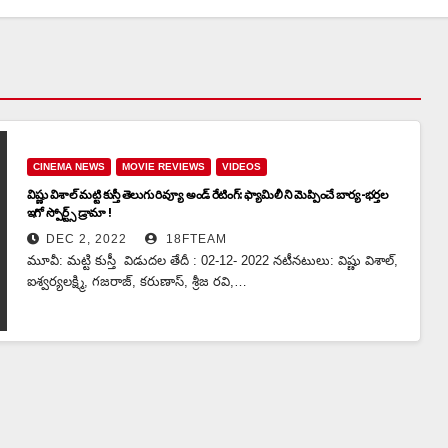
CINEMA NEWS
MOVIE REVIEWS
VIDEOS
విష్ణు విశాల్ మట్టి కుస్తీ తెలుగు రివ్యూ అండ్ రేటింగ్: ఫ్యామిలీ ని మెప్పించే బార్య-భర్తల
ఇగో స్పోర్ట్స్ డ్రామా !
DEC 2, 2022
18FTEAM
మూవీ: మట్టి కుస్తీ విడుదల తేదీ : 02-12- 2022 నటీనటులు: విష్ణు విశాల్,
ఐశ్వర్యలక్ష్మి, గజరాజ్, కరుణాస్, శ్రీజ రవి,…