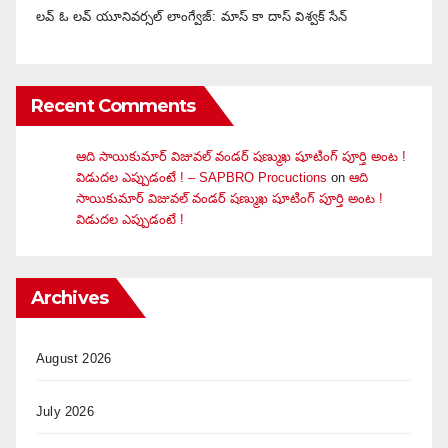
లవ్ ఓ లవ్ యూనివర్సల్ లాంగ్వేజ్‌: మాస్ కా దాస్ విశ్వక్ సేన్
Recent Comments
ఆది సాయికుమార్ విజువ‌ల్ వండ‌ర్ ష‌ణ్ముఖ షూటింగ్ పూర్తి అంట !
విడుదల ఎప్పుడంటే ! – SAPBRO Procuctions
on
ఆది
సాయికుమార్ విజువ‌ల్ వండ‌ర్ ష‌ణ్ముఖ షూటింగ్ పూర్తి అంట !
విడుదల ఎప్పుడంటే !
Archives
August 2026
July 2026