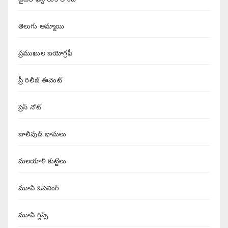
తెలుగు అమ్మాయి
ప్రముఖుల బయోగ్రఫీ
ప్రీ రిలీజ్ ఈవెంట్
ప్రెస్ నోట్
బాలీవుడ్ భామలు
మలయాళీ కుట్టిలు
మూవీ ఓపెనింగ్
మూవీ గ్లిప్స్