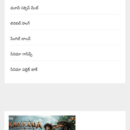
మూవీ సక్సెస్ మీట్
లిరికల్ సాంగ్
సింగిల్ లాంచ్
సినిమా గాసిప్స్
సినిమా పబ్లిక్ టాక్