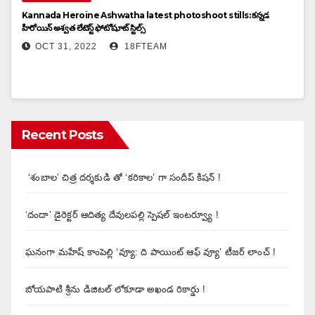
Kannada Heroine Ashwatha latest photoshoot stills: కన్నడ
హీరోయిన్ అశ్వత లేటెస్ట్ ఫోటోషూట్ స్టిల్స్
OCT 31, 2022
18FTEAM
Recent Posts
‘శంబాల’ చిత్ర దర్శకుడి తో ‘కరికాల’ గా సందీప్ కిషన్ !
‘దందా’ డైరెక్ట‌ర్ ఆదిత్య దేవులపల్లి స్పెషల్ ఇంటర్వ్యూ !
ఘనంగా మహేష్ కాంపెల్లి ‘వ్యూ: ది పాయింట్ ఆఫ్ వ్యూ’ టీజర్ లాంచ్ !
బోయపాటి శ్రీను డిజిటల్‌ లోకూడా అఖండ రికార్డు !