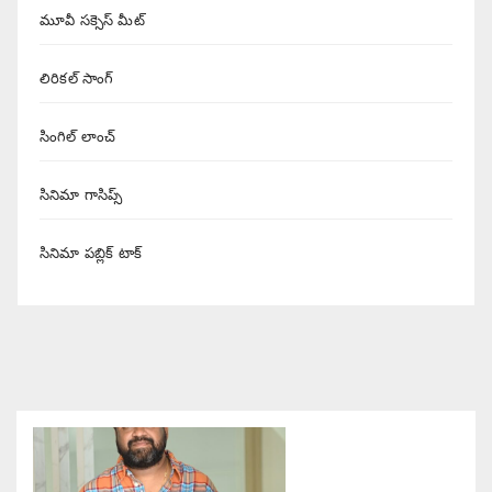
మూవీ సక్సెస్ మీట్
లిరికల్ సాంగ్
సింగిల్ లాంచ్
సినిమా గాసిప్స్
సినిమా పబ్లిక్ టాక్