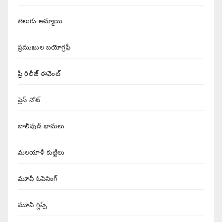
తెలుగు అమ్మాయి
ప్రముఖుల బయోగ్రఫీ
ప్రీ రిలీజ్ ఈవెంట్
ప్రెస్ నోట్
బాలీవుడ్ భామలు
మలయాళీ కుట్టిలు
మూవీ ఓపెనింగ్
మూవీ గ్లిప్స్