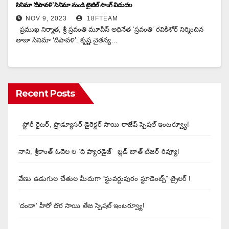
సినిమా ‘దీపావళి’ సినిమా నుండి టైటిల్ సాంగ్ విడుదల
NOV 9, 2023
18FTEAM
ప్రముఖ నిర్మాత, శ్రీ స్రవంతి మూవీస్ అధినేత ‘స్రవంతి’ రవికిశోర్ నిర్మించిన
తాజా సినిమా ‘దీపావళి’. కృష్ణ చైతన్య…
Recent Posts
స్టోరీ రైటర్, ప్రొడ్యూసర్ డైరెక్టర్ సాయి రాజేష్ స్పెషల్ ఇంటర్వ్యూ!
నాని, శ్రీకాంత్ ఓదెల ల ‘ది ప్యారడైజ్’ బ్లడ్ బాత్ టీజర్ రివ్యూ!
వేణు ఉడుగుల చేతుల మీదుగా “స్టువర్టుపురం స్టూడెంట్స్” ట్రైలర్ !
‘దందా’ హీరో దొర సాయి తేజ స్పెషల్ ఇంటర్వ్యూ!