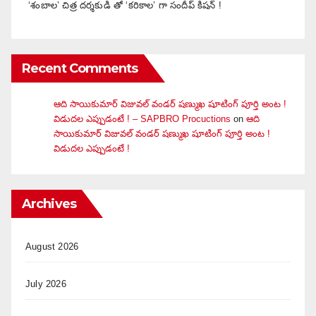
‘శంబాల’ చిత్ర దర్శకుడి తో ‘కరికాల’ గా సందీప్ కిషన్ !
Recent Comments
ఆది సాయికుమార్ విజువ‌ల్ వండ‌ర్ ష‌ణ్ముఖ షూటింగ్ పూర్తి అంట !
విడుదల ఎప్పుడంటే ! – SAPBRO Procuctions
on
ఆది
సాయికుమార్ విజువ‌ల్ వండ‌ర్ ష‌ణ్ముఖ షూటింగ్ పూర్తి అంట !
విడుదల ఎప్పుడంటే !
Archives
August 2026
July 2026