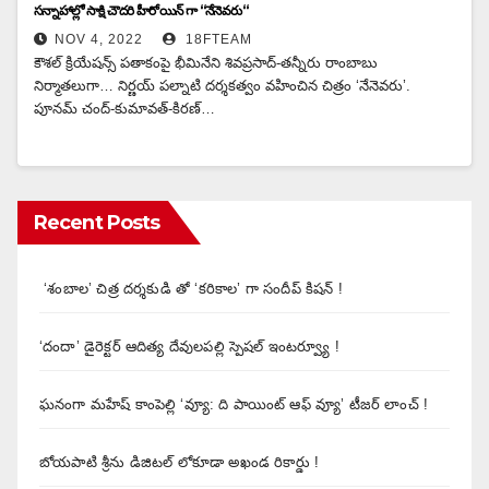
సన్నాహాల్లో సాక్షి చౌదరి హీరోయిన్ గా “నేనెవరు“
NOV 4, 2022
18FTEAM
కౌశల్ క్రియేషన్స్ పతాకంపై భీమినేని శివప్రసాద్-తన్నీరు రాంబాబు
నిర్మాతలుగా… నిర్ణయ్ పల్నాటి దర్శకత్వం వహించిన చిత్రం ‘నేనెవరు’.
పూనమ్ చంద్-కుమావత్-కిరణ్…
Recent Posts
‘శంబాల’ చిత్ర దర్శకుడి తో ‘కరికాల’ గా సందీప్ కిషన్ !
‘దందా’ డైరెక్ట‌ర్ ఆదిత్య దేవులపల్లి స్పెషల్ ఇంటర్వ్యూ !
ఘనంగా మహేష్ కాంపెల్లి ‘వ్యూ: ది పాయింట్ ఆఫ్ వ్యూ’ టీజర్ లాంచ్ !
బోయపాటి శ్రీను డిజిటల్‌ లోకూడా అఖండ రికార్డు !