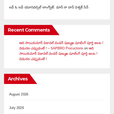
లవ్ ఓ లవ్ యూనివర్సల్ లాంగ్వేజ్‌: మాస్ కా దాస్ విశ్వక్ సేన్
Recent Comments
ఆది సాయికుమార్ విజువ‌ల్ వండ‌ర్ ష‌ణ్ముఖ షూటింగ్ పూర్తి అంట !
విడుదల ఎప్పుడంటే ! – SAPBRO Procuctions
on
ఆది
సాయికుమార్ విజువ‌ల్ వండ‌ర్ ష‌ణ్ముఖ షూటింగ్ పూర్తి అంట !
విడుదల ఎప్పుడంటే !
Archives
August 2026
July 2026