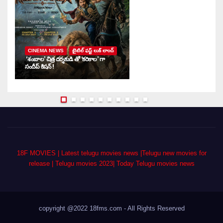
CINEMA NEWS
టైటిల్ ఫస్ట్ లుక్ లాంచ్
‘శంబాల’ చిత్ర దర్శకుడి తో ‘కరికాల’ గా
‘ద
సందీప్ కిషన్ !
ఇ
18F MOVIES | Latest telugu movies news |Telugu new movies for
release | Telugu movies 2023| Today Telugu movies news
copyright @2022 18fms.com - All Rights Reserved