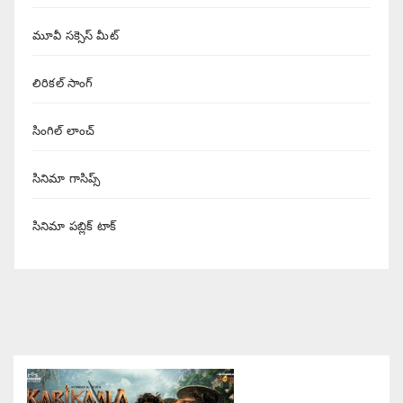
మూవీ సక్సెస్ మీట్
లిరికల్ సాంగ్
సింగిల్ లాంచ్
సినిమా గాసిప్స్
సినిమా పబ్లిక్ టాక్