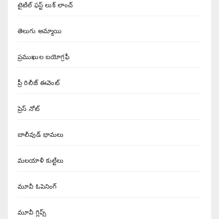
టైటిల్ ఫస్ట్ లుక్ లాంచ్
తెలుగు అమ్మాయి
ప్రముఖుల బయోగ్రఫీ
ప్రీ రిలీజ్ ఈవెంట్
ప్రెస్ నోట్
బాలీవుడ్ భామలు
మలయాళీ కుట్టిలు
మూవీ ఓపెనింగ్
మూవీ గ్లిప్స్