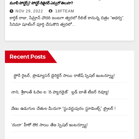
మూవీ పోస్టర్స్? పోస్టర్ డిజైనర్ ఎవ్వరో తెలుసా?
NOV 29, 2022
18FTEAM
కార్తిక్ రాజు, సిమ్రాన్ చౌద‌రి జంట‌గా త్వరలో రీలిజ్ కానున్న చిత్రం “అథ‌ర్వ”.
సినిమా షూటింగ్ పూర్తి చేసుకొని త్వరలో…
Recent Posts
స్టోరీ రైటర్, ప్రొడ్యూసర్ డైరెక్టర్ సాయి రాజేష్ స్పెషల్ ఇంటర్వ్యూ!
నాని, శ్రీకాంత్ ఓదెల ల ‘ది ప్యారడైజ్’ బ్లడ్ బాత్ టీజర్ రివ్యూ!
వేణు ఉడుగుల చేతుల మీదుగా “స్టువర్టుపురం స్టూడెంట్స్” ట్రైలర్ !
‘దందా’ హీరో దొర సాయి తేజ స్పెషల్ ఇంటర్వ్యూ!