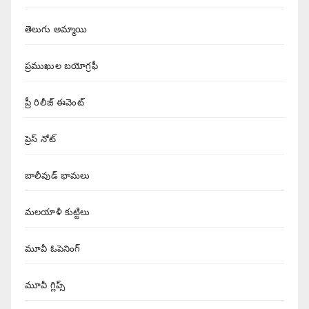
తెలుగు అమ్మాయి
ప్రముఖుల బయోగ్రఫీ
ప్రీ రిలీజ్ ఈవెంట్
ప్రెస్ నోట్
బాలీవుడ్ భామలు
మలయాళీ కుట్టిలు
మూవీ ఓపెనింగ్
మూవీ గ్లిప్స్