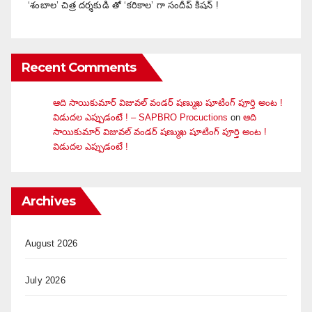
‘శంబాల’ చిత్ర దర్శకుడి తో ‘కరికాల’ గా సందీప్ కిషన్ !
Recent Comments
ఆది సాయికుమార్ విజువ‌ల్ వండ‌ర్ ష‌ణ్ముఖ షూటింగ్ పూర్తి అంట !
విడుదల ఎప్పుడంటే ! – SAPBRO Procuctions
on
ఆది
సాయికుమార్ విజువ‌ల్ వండ‌ర్ ష‌ణ్ముఖ షూటింగ్ పూర్తి అంట !
విడుదల ఎప్పుడంటే !
Archives
August 2026
July 2026