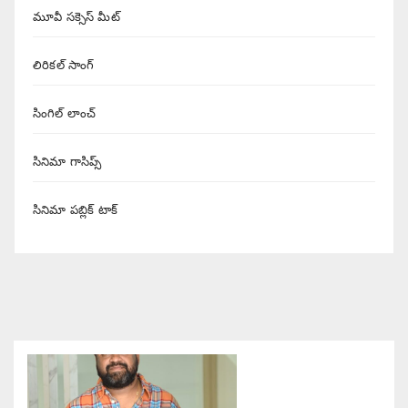
మూవీ సక్సెస్ మీట్
లిరికల్ సాంగ్
సింగిల్ లాంచ్
సినిమా గాసిప్స్
సినిమా పబ్లిక్ టాక్