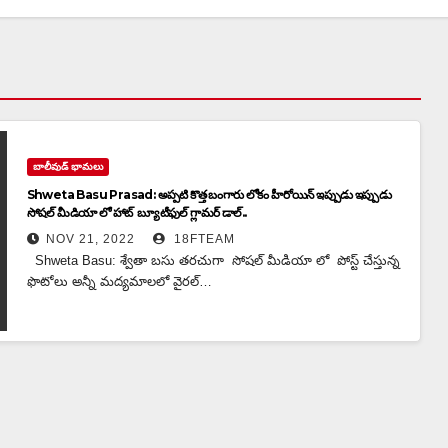
బాలీవుడ్ భామలు
Shweta Basu Prasad: అప్పటి కొత్త బంగారు లోకం హీరోయిన్ ఇప్పుడు ఇప్పుడు
సోషల్ మీడియా లో హాట్ బ్యూటీఫుల్ గ్లామర్ డాల్..
NOV 21, 2022
18FTEAM
Shweta Basu: శ్వేతా బసు తరచుగా సోషల్ మీడియా లో పోస్ట్ చేస్తున్న
ఫొటోలు అన్నీ మద్యమాలలో వైరల్…