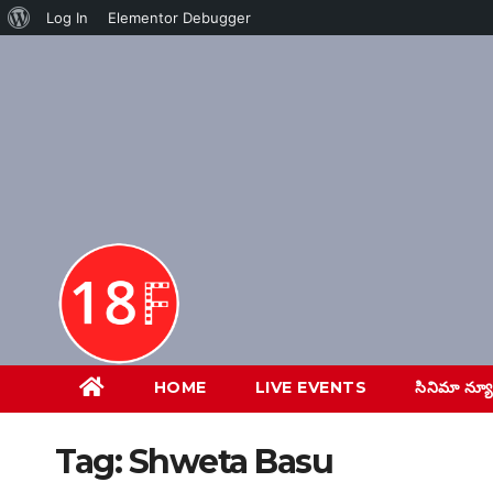
About
Log In
Elementor Debugger
Skip
WordPress
to
content
HOME
LIVE EVENTS
సినిమా న్య
Tag:
Shweta Basu