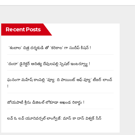
Recent Posts
‘శంబాల’ చిత్ర దర్శకుడి తో ‘కరికాల’ గా సందీప్ కిషన్ !
‘దందా’ డైరెక్ట‌ర్ ఆదిత్య దేవులపల్లి స్పెషల్ ఇంటర్వ్యూ !
ఘనంగా మహేష్ కాంపెల్లి ‘వ్యూ: ది పాయింట్ ఆఫ్ వ్యూ’ టీజర్ లాంచ్
!
బోయపాటి శ్రీను డిజిటల్‌ లోకూడా అఖండ రికార్డు !
లవ్ ఓ లవ్ యూనివర్సల్ లాంగ్వేజ్‌: మాస్ కా దాస్ విశ్వక్ సేన్