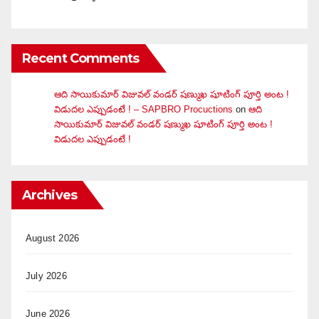
Recent Comments
ఆది సాయికుమార్ విజువ‌ల్ వండ‌ర్ ష‌ణ్ముఖ షూటింగ్ పూర్తి అంట !
విడుదల ఎప్పుడంటే ! – SAPBRO Procuctions
on
ఆది
సాయికుమార్ విజువ‌ల్ వండ‌ర్ ష‌ణ్ముఖ షూటింగ్ పూర్తి అంట !
విడుదల ఎప్పుడంటే !
Archives
August 2026
July 2026
June 2026