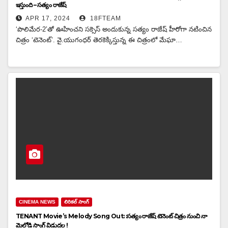
ఇస్తుంది – సత్యం రాజేష్
APR 17, 2024
18FTEAM
‘పొలిమేర-2’తో ఊహించని సక్సెస్ అందుకున్న సత్యం రాజేష్ హీరోగా నటించిన
చిత్రం ‘టెనెంట్’. వై.యుగంధర్‌ తెరకెక్కిస్తున్న ఈ చిత్రంలో మేఘా…
CINEMA NEWS
లిరికల్ సాంగ్
TENANT Movie’s Melody Song Out: :స‌త్యం రాజేష్ టెనెంట్ చిత్రం నుంచి నా
మెలోడి సాంగ్ విడుద‌ల !