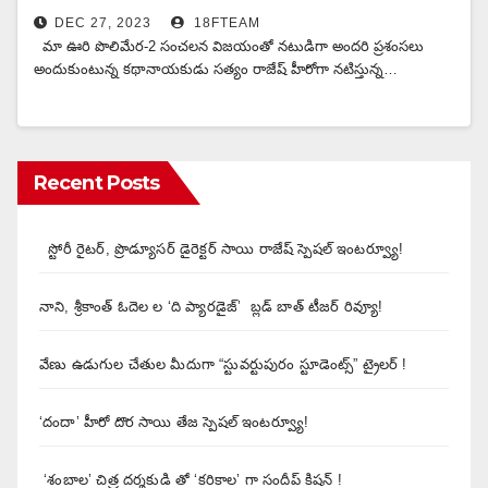
DEC 27, 2023
18FTEAM
మా ఊరి పొలిమేర‌-2 సంచ‌ల‌న విజ‌యంతో న‌టుడిగా అంద‌రి ప్ర‌శంస‌లు
అందుకుంటున్న క‌థానాయ‌కుడు స‌త్యం రాజేష్ హీరోగా న‌టిస్తున్న…
Recent Posts
స్టోరీ రైటర్, ప్రొడ్యూసర్ డైరెక్టర్ సాయి రాజేష్ స్పెషల్ ఇంటర్వ్యూ!
నాని, శ్రీకాంత్ ఓదెల ల ‘ది ప్యారడైజ్’ బ్లడ్ బాత్ టీజర్ రివ్యూ!
వేణు ఉడుగుల చేతుల మీదుగా “స్టువర్టుపురం స్టూడెంట్స్” ట్రైలర్ !
‘దందా’ హీరో దొర సాయి తేజ స్పెషల్ ఇంటర్వ్యూ!
‘శంబాల’ చిత్ర దర్శకుడి తో ‘కరికాల’ గా సందీప్ కిషన్ !