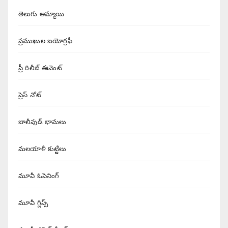
తెలుగు అమ్మాయి
ప్రముఖుల బయోగ్రఫీ
ప్రీ రిలీజ్ ఈవెంట్
ప్రెస్ నోట్
బాలీవుడ్ భామలు
మలయాళీ కుట్టిలు
మూవీ ఓపెనింగ్
మూవీ గ్లిప్స్