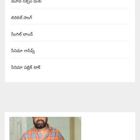
మూవీ సక్సెస్ మీట్
లిరికల్ సాంగ్
సింగిల్ లాంచ్
సినిమా గాసిప్స్
సినిమా పబ్లిక్ టాక్