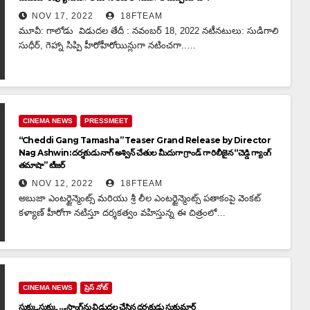
NOV 17, 2022
18FTEAM
మూవీ: గాలోడు విడుదల తేదీ : నవంబర్ 18, 2022 నటీనటులు: సుడిగాలి
సుధీర్, గెహ్నా సిప్పి హీరోహీరోయిన్లుగా నటించగా..…
CINEMA NEWS
PRESSMEET
“Cheddi Gang Tamasha” Teaser Grand Release by Director
Nag Ashwin: దర్శకుడు నాగ్ అశ్విన్ చేతుల మీదుగా గ్రాండ్ గా రిలీజైన “చెడ్డి గ్యాంగ్
తమాషా” టీజర్
NOV 12, 2022
18FTEAM
అబుజా ఎంటర్టైన్మెంట్స్ మరియు శ్రీ లీల ఎంటర్టైన్మెంట్స్ పతాకంపై వెంకట్
కళ్యాణ్ హీరోగా నటిస్తూ దర్శకత్వం వహిస్తున్న ఈ చిత్రంలో…
CINEMA NEWS
ప్రెస్ నోట్
సుక్కు,సుక్కు ….సాంగ్‌ను విడుదల చేసిన దర్శకుడు సుకుమార్‌