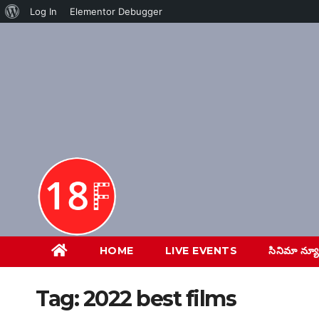
About
Log In
Elementor Debugger
Skip
WordPress
to
content
HOME
LIVE EVENTS
సినిమా న్య
Tag:
2022 best films