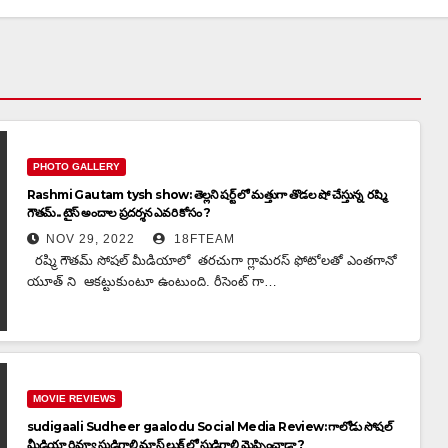
PHOTO GALLERY
Rashmi Gautam tysh show: తెల్లని షర్ట్ లో మత్తుగా తొడల షో చేస్తున్న రష్మి
గౌతమ్.. టైస్ అందాల ప్రదర్శన ఎవరి కోసం ?
NOV 29, 2022
18FTEAM
రష్మి గౌతమ్ సోషల్ మీడియాలో తరచుగా గ్లామరస్ ఫోటోలతో ఎంతగానో
యూత్ ని ఆకట్టుకుంటూ ఉంటుంది. రీసెంట్ గా…
MOVIE REVIEWS
sudigaali Sudheer gaalodu Social Media Review: గాలోడు సోషల్
మీడియా రివ్యూ సుడిగాలి మాస్ లుక్ లో సుడిగాలి మెప్పించాడా ?