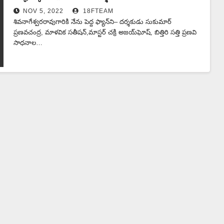
NOV 5, 2022
18FTEAM
శివనాగేశ్వరరావుగారికి నేను పెద్ద ఫ్యాన్‌ని– దర్శకుడు సుకుమార్‌
ప్రణవచంద్ర, మాళవిక సతీషన్,మాస్టర్ చక్రి అజయ్‌ఘోష్, బిత్తిరి సత్తి ప్రణవి
సాధనాల…