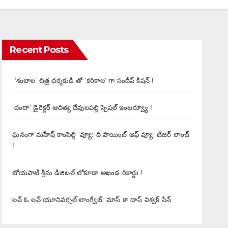
Recent Posts
‘శంబాల’ చిత్ర దర్శకుడి తో ‘కరికాల’ గా సందీప్ కిషన్ !
‘దందా’ డైరెక్ట‌ర్ ఆదిత్య దేవులపల్లి స్పెషల్ ఇంటర్వ్యూ !
ఘనంగా మహేష్ కాంపెల్లి ‘వ్యూ: ది పాయింట్ ఆఫ్ వ్యూ’ టీజర్ లాంచ్
!
బోయపాటి శ్రీను డిజిటల్‌ లోకూడా అఖండ రికార్డు !
లవ్ ఓ లవ్ యూనివర్సల్ లాంగ్వేజ్‌: మాస్ కా దాస్ విశ్వక్ సేన్