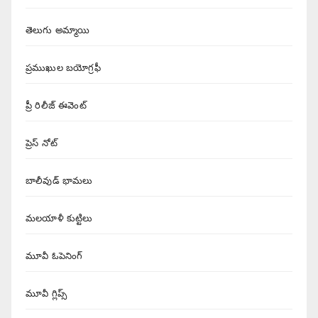
తెలుగు అమ్మాయి
ప్రముఖుల బయోగ్రఫీ
ప్రీ రిలీజ్ ఈవెంట్
ప్రెస్ నోట్
బాలీవుడ్ భామలు
మలయాళీ కుట్టిలు
మూవీ ఓపెనింగ్
మూవీ గ్లిప్స్