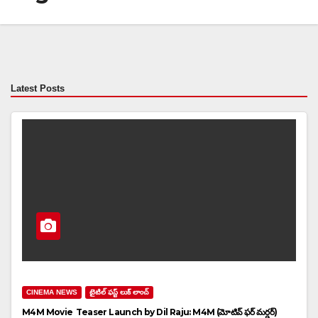
Latest Posts
CINEMA NEWS
టైటిల్ ఫస్ట్ లుక్ లాంచ్
M4M Movie Teaser Launch by Dil Raju: M4M (మోటివ్ ఫర్ మర్డర్)