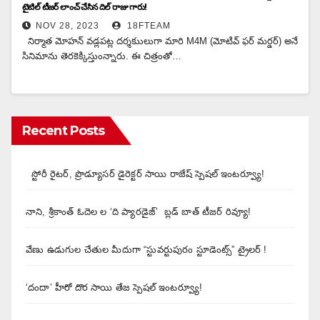
టైటిల్ టీజర్ లాంచ్ చేసిన దిల్ రాజు గారు!
NOV 28, 2023
18FTEAM
నిర్మాత మోహన్ వడ్లపట్ల దర్శకుులుగా మారి M4M (మోటివ్ ఫర్ మర్డర్) అనే
సినిమాను తెరకెక్కిస్తుంన్నారు. ఈ చిత్రంతో…
Recent Posts
స్టోరీ రైటర్, ప్రొడ్యూసర్ డైరెక్టర్ సాయి రాజేష్ స్పెషల్ ఇంటర్వ్యూ!
నాని, శ్రీకాంత్ ఓదెల ల ‘ది ప్యారడైజ్’ బ్లడ్ బాత్ టీజర్ రివ్యూ!
వేణు ఉడుగుల చేతుల మీదుగా “స్టువర్టుపురం స్టూడెంట్స్” ట్రైలర్ !
‘దందా’ హీరో దొర సాయి తేజ స్పెషల్ ఇంటర్వ్యూ!