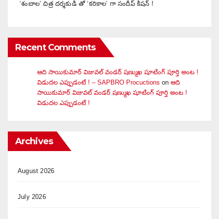
‘శంబాల’ చిత్ర దర్శకుడి తో ‘కరికాల’ గా సందీప్ కిషన్ !
Recent Comments
ఆది సాయికుమార్ విజువ‌ల్ వండ‌ర్ ష‌ణ్ముఖ షూటింగ్ పూర్తి అంట !
విడుదల ఎప్పుడంటే ! – SAPBRO Procuctions
on
ఆది
సాయికుమార్ విజువ‌ల్ వండ‌ర్ ష‌ణ్ముఖ షూటింగ్ పూర్తి అంట !
విడుదల ఎప్పుడంటే !
Archives
August 2026
July 2026