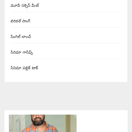
మూవీ సక్సెస్ మీట్
లిరికల్ సాంగ్
సింగిల్ లాంచ్
సినిమా గాసిప్స్
సినిమా పబ్లిక్ టాక్