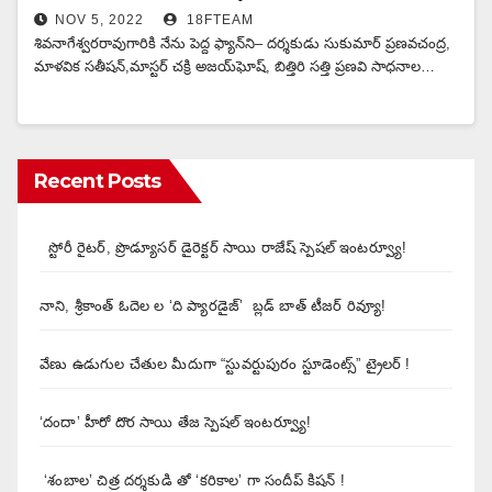
NOV 5, 2022
18FTEAM
శివనాగేశ్వరరావుగారికి నేను పెద్ద ఫ్యాన్‌ని– దర్శకుడు సుకుమార్‌ ప్రణవచంద్ర,
మాళవిక సతీషన్,మాస్టర్ చక్రి అజయ్‌ఘోష్, బిత్తిరి సత్తి ప్రణవి సాధనాల…
Recent Posts
స్టోరీ రైటర్, ప్రొడ్యూసర్ డైరెక్టర్ సాయి రాజేష్ స్పెషల్ ఇంటర్వ్యూ!
నాని, శ్రీకాంత్ ఓదెల ల ‘ది ప్యారడైజ్’ బ్లడ్ బాత్ టీజర్ రివ్యూ!
వేణు ఉడుగుల చేతుల మీదుగా “స్టువర్టుపురం స్టూడెంట్స్” ట్రైలర్ !
‘దందా’ హీరో దొర సాయి తేజ స్పెషల్ ఇంటర్వ్యూ!
‘శంబాల’ చిత్ర దర్శకుడి తో ‘కరికాల’ గా సందీప్ కిషన్ !