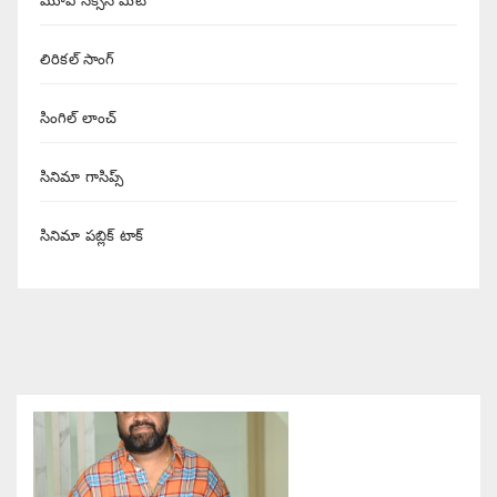
మూవీ సక్సెస్ మీట్
లిరికల్ సాంగ్
సింగిల్ లాంచ్
సినిమా గాసిప్స్
సినిమా పబ్లిక్ టాక్