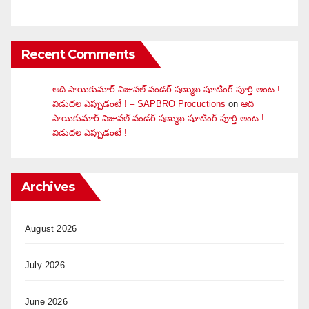
Recent Comments
ఆది సాయికుమార్ విజువ‌ల్ వండ‌ర్ ష‌ణ్ముఖ షూటింగ్ పూర్తి అంట !
విడుదల ఎప్పుడంటే ! – SAPBRO Procuctions
on
ఆది
సాయికుమార్ విజువ‌ల్ వండ‌ర్ ష‌ణ్ముఖ షూటింగ్ పూర్తి అంట !
విడుదల ఎప్పుడంటే !
Archives
August 2026
July 2026
June 2026