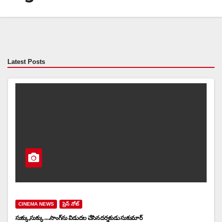
Latest Posts
CINEMA NEWS
ప్రెస్ నోట్
సుక్కు,సుక్కు ….సాంగ్‌ను విడుదల చేసిన దర్శకుడు సుకుమార్‌