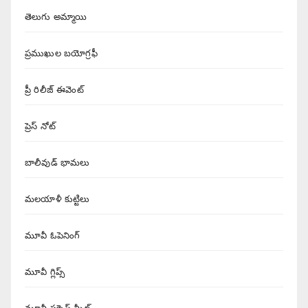
తెలుగు అమ్మాయి
ప్రముఖుల బయోగ్రఫీ
ప్రీ రిలీజ్ ఈవెంట్
ప్రెస్ నోట్
బాలీవుడ్ భామలు
మలయాళీ కుట్టిలు
మూవీ ఓపెనింగ్
మూవీ గ్లిప్స్