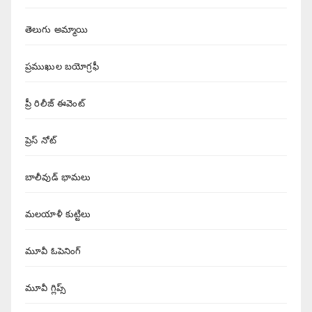
తెలుగు అమ్మాయి
ప్రముఖుల బయోగ్రఫీ
ప్రీ రిలీజ్ ఈవెంట్
ప్రెస్ నోట్
బాలీవుడ్ భామలు
మలయాళీ కుట్టిలు
మూవీ ఓపెనింగ్
మూవీ గ్లిప్స్