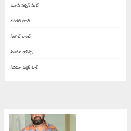
మూవీ సక్సెస్ మీట్
లిరికల్ సాంగ్
సింగిల్ లాంచ్
సినిమా గాసిప్స్
సినిమా పబ్లిక్ టాక్