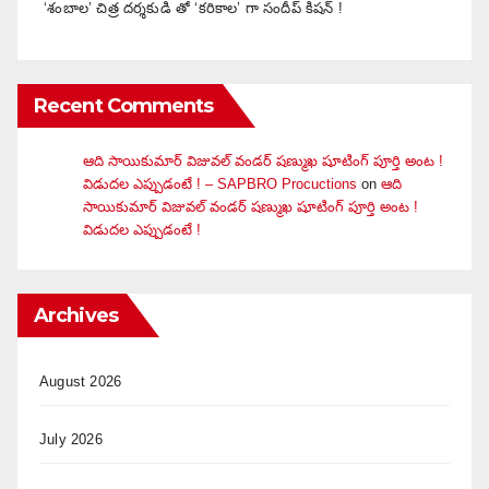
‘శంబాల’ చిత్ర దర్శకుడి తో ‘కరికాల’ గా సందీప్ కిషన్ !
Recent Comments
ఆది సాయికుమార్ విజువ‌ల్ వండ‌ర్ ష‌ణ్ముఖ షూటింగ్ పూర్తి అంట !
విడుదల ఎప్పుడంటే ! – SAPBRO Procuctions
on
ఆది
సాయికుమార్ విజువ‌ల్ వండ‌ర్ ష‌ణ్ముఖ షూటింగ్ పూర్తి అంట !
విడుదల ఎప్పుడంటే !
Archives
August 2026
July 2026