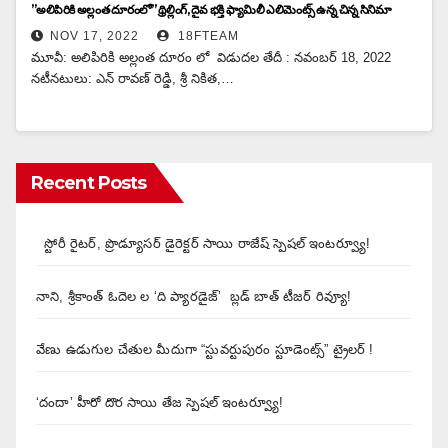
”అలిపిరికి అల్లంత దూరంలో” థ్రిల్లింగ్, దైవ భక్తి ఫ్యామిలీ ఎలిమెంట్స్ ఉన్న చిన్న సినిమా
NOV 17, 2022
18FTEAM
మూవీ: అలిపిరికి అల్లంత దూరం లో విడుదల తేదీ : నవంబర్ 18, 2022
నటీనటులు: ఎన్ రావణ్ రెడ్డి, శ్రీ నికిత,…
Recent Posts
స్టోరీ రైటర్, ప్రొడ్యూసర్ డైరెక్టర్ సాయి రాజేష్ స్పెషల్ ఇంటర్వ్యూ!
నాని, శ్రీకాంత్ ఓదెల ల ‘ది ప్యారడైజ్’ బ్లడ్ బాత్ టీజర్ రివ్యూ!
వేణు ఉడుగుల చేతుల మీదుగా “స్టువర్టుపురం స్టూడెంట్స్” ట్రైలర్ !
‘దందా’ హీరో దొర సాయి తేజ స్పెషల్ ఇంటర్వ్యూ!