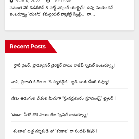
NOV 4, 2022
18FTEAM
సమంత వెరీ డెడికేటెడ్ & హార్డ్ వర్కింగ్ యాక్ట్రెస్!- ఉన్ని ముకుందన్
ఇంటర్వ్యూ ‘యశోద’ కమర్షియల్ ప్యాకేజ్డ్ స్క్రిప్ట్… నా…
Recent Posts
స్టోరీ రైటర్, ప్రొడ్యూసర్ డైరెక్టర్ సాయి రాజేష్ స్పెషల్ ఇంటర్వ్యూ!
నాని, శ్రీకాంత్ ఓదెల ల ‘ది ప్యారడైజ్’ బ్లడ్ బాత్ టీజర్ రివ్యూ!
వేణు ఉడుగుల చేతుల మీదుగా “స్టువర్టుపురం స్టూడెంట్స్” ట్రైలర్ !
‘దందా’ హీరో దొర సాయి తేజ స్పెషల్ ఇంటర్వ్యూ!
‘శంబాల’ చిత్ర దర్శకుడి తో ‘కరికాల’ గా సందీప్ కిషన్ !