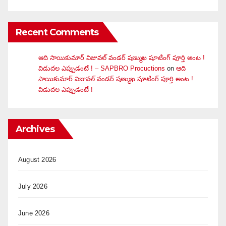
Recent Comments
ఆది సాయికుమార్ విజువ‌ల్ వండ‌ర్ ష‌ణ్ముఖ షూటింగ్ పూర్తి అంట !
విడుదల ఎప్పుడంటే ! – SAPBRO Procuctions
on
ఆది
సాయికుమార్ విజువ‌ల్ వండ‌ర్ ష‌ణ్ముఖ షూటింగ్ పూర్తి అంట !
విడుదల ఎప్పుడంటే !
Archives
August 2026
July 2026
June 2026