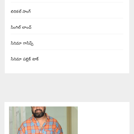
లిరికల్ సాంగ్
సింగిల్ లాంచ్
సినిమా గాసిప్స్
సినిమా పబ్లిక్ టాక్