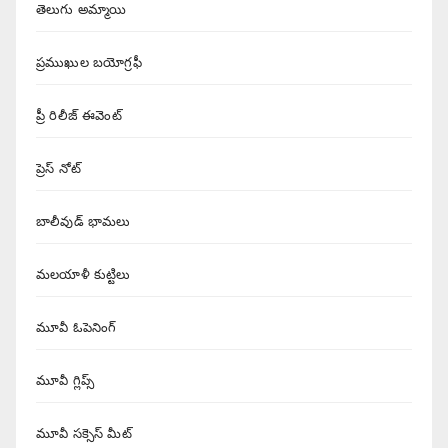
తెలుగు అమ్మాయి
ప్రముఖుల బయోగ్రఫీ
ప్రీ రిలీజ్ ఈవెంట్
ప్రెస్ నోట్
బాలీవుడ్ భామలు
మలయాళీ కుట్టిలు
మూవీ ఓపెనింగ్
మూవీ గ్లిప్స్
మూవీ సక్సెస్ మీట్