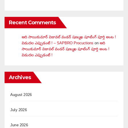
Recent Comments
ఆది సాయికుమార్ విజువ‌ల్ వండ‌ర్ ష‌ణ్ముఖ షూటింగ్ పూర్తి అంట !
విడుదల ఎప్పుడంటే ! – SAPBRO Procuctions
on
ఆది
సాయికుమార్ విజువ‌ల్ వండ‌ర్ ష‌ణ్ముఖ షూటింగ్ పూర్తి అంట !
విడుదల ఎప్పుడంటే !
Archives
August 2026
July 2026
June 2026