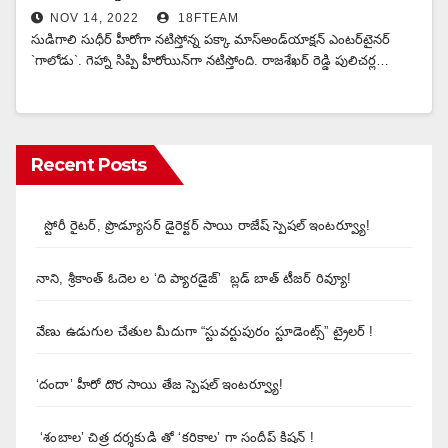
NOV 14, 2022
18FTEAM
సుడిగాలి సుధీర్ హీరోగా న‌టిస్తోన్న ప‌క్కా మాస్అండ్‌యాక్ష‌న్ ఎంట‌ర్‌టైన‌ర్
`గాలోడు`. గెహ్నా సిప్పి హీరోయిన్‌గా నటిస్తోంది. రాజ‌శేఖ‌ర్ రెడ్డి పులిచ‌ర్ల…
Recent Posts
స్టోరీ రైటర్, ప్రొడ్యూసర్ డైరెక్టర్ సాయి రాజేష్ స్పెషల్ ఇంటర్వ్యూ!
నాని, శ్రీకాంత్ ఓదెల ల ‘ది ప్యారడైజ్’ బ్లడ్ బాత్ టీజర్ రివ్యూ!
వేణు ఉడుగుల చేతుల మీదుగా “స్టువర్టుపురం స్టూడెంట్స్” ట్రైలర్ !
‘దందా’ హీరో దొర సాయి తేజ స్పెషల్ ఇంటర్వ్యూ!
‘శంబాల’ చిత్ర దర్శకుడి తో ‘కరికాల’ గా సందీప్ కిషన్ !