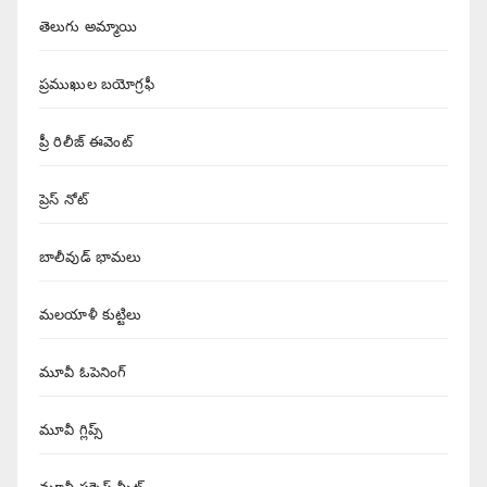
తెలుగు అమ్మాయి
ప్రముఖుల బయోగ్రఫీ
ప్రీ రిలీజ్ ఈవెంట్
ప్రెస్ నోట్
బాలీవుడ్ భామలు
మలయాళీ కుట్టిలు
మూవీ ఓపెనింగ్
మూవీ గ్లిప్స్