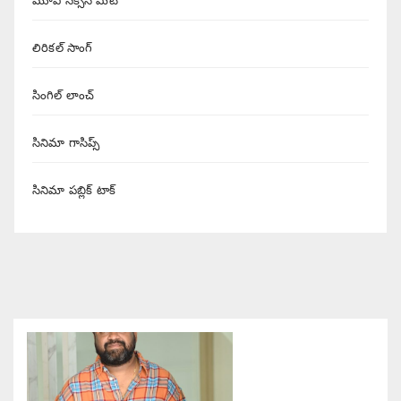
మూవీ సక్సెస్ మీట్
లిరికల్ సాంగ్
సింగిల్ లాంచ్
సినిమా గాసిప్స్
సినిమా పబ్లిక్ టాక్