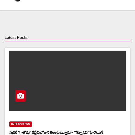
Latest Posts
INTERVIEWS
సుధీర్ “గాలోడు” వేస్ట్ ఫెలో అని తెలుసుకున్నాను ~ “గెహ్న సిపి” హీరోయిన్