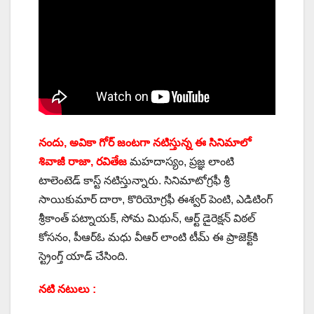
నందు, అవికా గోర్ జంటగా నటిస్తున్న ఈ సినిమాలో
శివాజీ రాజా, రవితేజ
మహదాస్యం, ప్రజ్ఞ లాంటి
టాలెంటెడ్ కాస్ట్ నటిస్తున్నారు. సినిమాటోగ్రఫీ శ్రీ
సాయికుమార్ దారా, కొరియోగ్రఫీ ఈశ్వర్ పెంటి, ఎడిటింగ్
శ్రీకాంత్ పట్నాయక్, సోమ మిథున్, ఆర్ట్ డైరెక్షన్ విఠల్
కోసనం, పీఆర్ఓ మధు వీఆర్ లాంటి టీమ్ ఈ ప్రాజెక్ట్‌కి
స్ట్రెంగ్త్ యాడ్ చేసింది.
నటి నటులు :