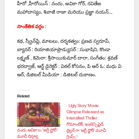
హీరో ,హీరోయిన్ : నందు, అవికా గోర్, రవితేజ
మహాదాస్యం, శివాజీ రాజా మరియు ప్రజ్ఞా నయన్..,
సాంకేతిక వర్గం :
కథ, స్క్రీన్‌ప్లే, మాటలు, దర్శకత్వం: ప్రణవ స్వరూప్‌,
బ్యానర్ : రియాజియాప్రొడ్యుసర్ : సుభాషిని, కొండా
ల‌క్ష్మ‌ణ్ , కెమెరా: శ్రీసాయికుమార్‌ దారా, సంగీతం: శ్రవణ్‌
భరద్వాజ్, ఆర్ట్ డైరెక్టర్ : విఠల్ కోసనం, పి ఆర్ ఓ: మధు వి
ఆర్, డిజిటల్ మీడియా : డిజిటల్ దుకాణం.
Related
Ugly Story’ Movie
Glimpse Released as
Intensified Thriller:
రొమాంటిక్, ఇంటెన్సిఫైడ్
నందు అవికా ల “అగ్లీ స్టోరీ”
థ్రిల్లర్‌ గా ‘అగ్లీ స్టోరీ’ మూవీ
మూవీ రివ్యూ
గ్లింప్స్ !