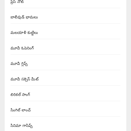
ప్రెస్ నోట్
బాలీవుడ్ భామలు
మలయాళీ కుట్టిలు
మూవీ ఓపెనింగ్
మూవీ గ్లిప్స్
మూవీ సక్సెస్ మీట్
లిరికల్ సాంగ్
సింగిల్ లాంచ్
సినిమా గాసిప్స్