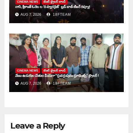
CINEMA NEWS
టిజర్ ట్రైలర్ లాంచ్
నాని, శ్రీకాంత్ ఓదెల ల ‘ది ప్యారడైజ్’ బ్లడ్ బాత్ టీజర్ రివ్యూ!
AUG 7, 2026
18FTEAM
CINEMA NEWS
టిజర్ ట్రైలర్ లాంచ్
వేణు ఉడుగుల చేతుల మీదుగా “స్టువర్టుపురం స్టూడెంట్స్” ట్రైలర్ !
AUG 7, 2026
18FTEAM
Leave a Reply