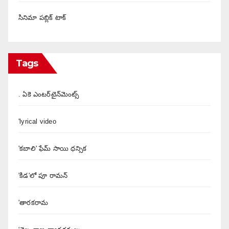
సినిమా పబ్లిక్ టాక్
Tags
. ఏకె ఎంటర్‌టైన్‌మెంట్స్
'lyrical video
'కబాలి' ఫేమ్ సాయి ధన్సిక
'కిడ'లో పూ రామన్
'తారకరామ