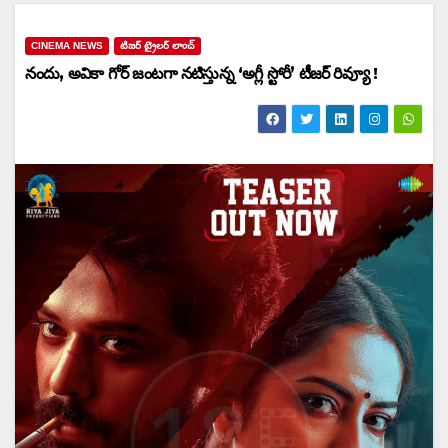
CINEMA NEWS
టిజర్ ట్రైలర్ లాంచ్
నందు, అవికా గోర్ జంటగా నటిస్తున్న ‘అగ్లీ స్టోరీ’ టీజర్ రివ్యూ !