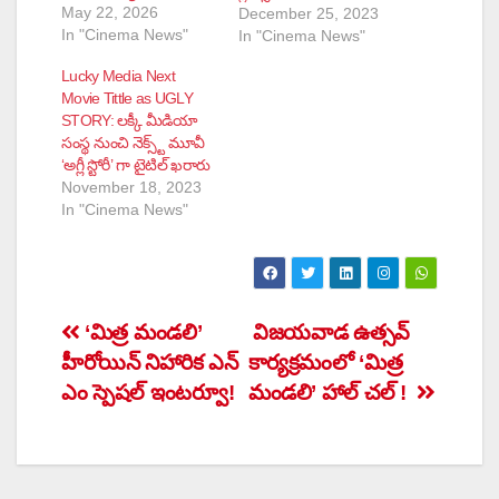
May 22, 2026
December 25, 2023
In "Cinema News"
In "Cinema News"
Lucky Media Next
Movie Tittle as UGLY
STORY: లక్కీ మీడియా
సంస్థ నుంచి నెక్స్ట్ మూవీ
‘అగ్లీ స్టోరీ’ గా టైటిల్ ఖరారు
November 18, 2023
In "Cinema News"
Post
‘మిత్ర మండలి’
విజయవాడ ఉత్సవ్
హీరోయిన్ నిహారిక ఎన్
కార్యక్రమంలో ‘మిత్ర
navigation
ఎం స్పెషల్ ఇంటర్వూ!
మండలి’ హాల్ చల్ !