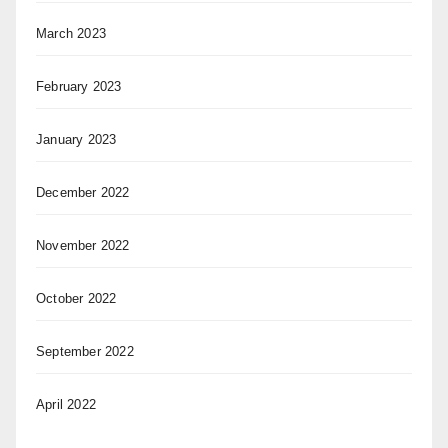
March 2023
February 2023
January 2023
December 2022
November 2022
October 2022
September 2022
April 2022