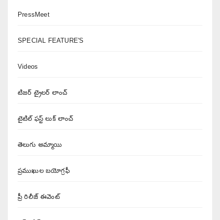
PressMeet
SPECIAL FEATURE'S
Videos
టిజర్ ట్రైలర్ లాంచ్
టైటిల్ ఫస్ట్ లుక్ లాంచ్
తెలుగు అమ్మాయి
ప్రముఖుల బయోగ్రఫీ
ప్రీ రిలీజ్ ఈవెంట్