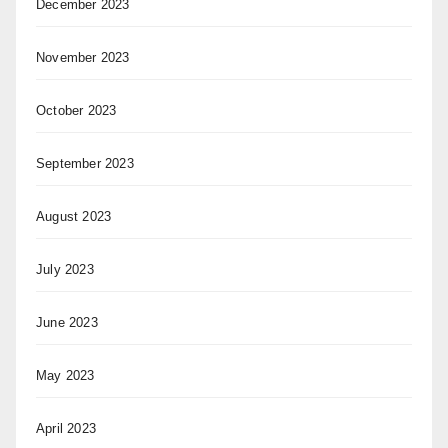
December 2023
November 2023
October 2023
September 2023
August 2023
July 2023
June 2023
May 2023
April 2023