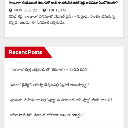
‘కాంతారా’ కంటే ముందే తెలుగులో ‘డాన్’ గా నటించిన రిషబ్‌ శెట్టి. ఆ సినిమా ఏంటో తెలుసా?
NOV 3, 2022
18FTEAM
రిషబ్‌ శెట్టి ‘కాంతారా’ సినిమాతో నేషనల్‌ వైడ్ గా గుర్తింపు సొంతం చేసుకున్న
కన్నడ నటుడు. ఈ సినిమాకి దర్శకుడు…
Recent Posts
‘శంబాల’ చిత్ర దర్శకుడి తో ‘కరికాల’ గా సందీప్ కిషన్ !
‘దందా’ డైరెక్ట‌ర్ ఆదిత్య దేవులపల్లి స్పెషల్ ఇంటర్వ్యూ !
ఘనంగా మహేష్ కాంపెల్లి ‘వ్యూ: ది పాయింట్ ఆఫ్ వ్యూ’ టీజర్ లాంచ్ !
బోయపాటి శ్రీను డిజిటల్‌ లోకూడా అఖండ రికార్డు !