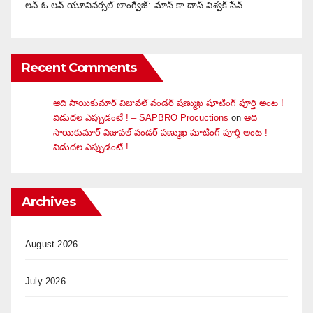
లవ్ ఓ లవ్ యూనివర్సల్ లాంగ్వేజ్‌: మాస్ కా దాస్ విశ్వక్ సేన్
Recent Comments
ఆది సాయికుమార్ విజువ‌ల్ వండ‌ర్ ష‌ణ్ముఖ షూటింగ్ పూర్తి అంట !
విడుదల ఎప్పుడంటే ! – SAPBRO Procuctions
on
ఆది
సాయికుమార్ విజువ‌ల్ వండ‌ర్ ష‌ణ్ముఖ షూటింగ్ పూర్తి అంట !
విడుదల ఎప్పుడంటే !
Archives
August 2026
July 2026