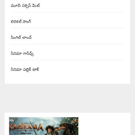
మూవీ సక్సెస్ మీట్
లిరికల్ సాంగ్
సింగిల్ లాంచ్
సినిమా గాసిప్స్
సినిమా పబ్లిక్ టాక్