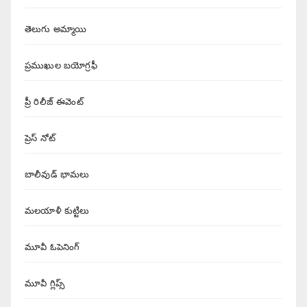
తెలుగు అమ్మాయి
ప్రముఖుల బయోగ్రఫీ
ప్రీ రిలీజ్ ఈవెంట్
ప్రెస్ నోట్
బాలీవుడ్ భామలు
మలయాళీ కుట్టిలు
మూవీ ఓపెనింగ్
మూవీ గ్లిప్స్