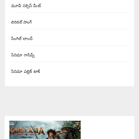
మూవీ సక్సెస్ మీట్
లిరికల్ సాంగ్
సింగిల్ లాంచ్
సినిమా గాసిప్స్
సినిమా పబ్లిక్ టాక్