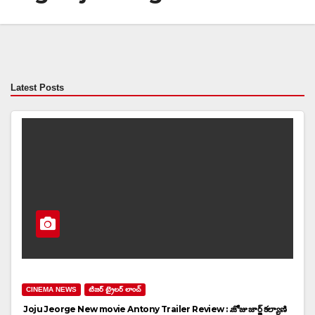
Latest Posts
CINEMA NEWS
టిజర్ ట్రైలర్ లాంచ్
Joju Jeorge New movie Antony Trailer Review : .జోజు జార్జ్ కల్యాణి