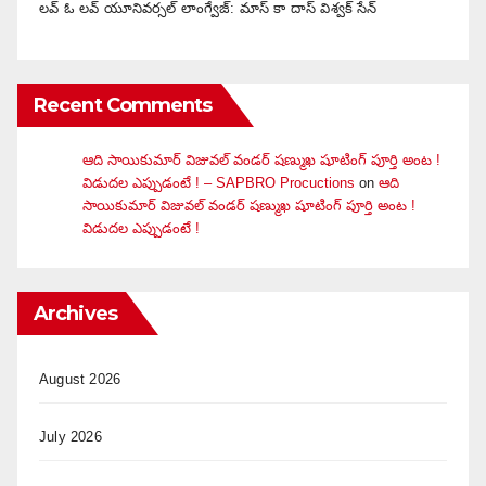
లవ్ ఓ లవ్ యూనివర్సల్ లాంగ్వేజ్‌: మాస్ కా దాస్ విశ్వక్ సేన్
Recent Comments
ఆది సాయికుమార్ విజువ‌ల్ వండ‌ర్ ష‌ణ్ముఖ షూటింగ్ పూర్తి అంట !
విడుదల ఎప్పుడంటే ! – SAPBRO Procuctions
on
ఆది
సాయికుమార్ విజువ‌ల్ వండ‌ర్ ష‌ణ్ముఖ షూటింగ్ పూర్తి అంట !
విడుదల ఎప్పుడంటే !
Archives
August 2026
July 2026