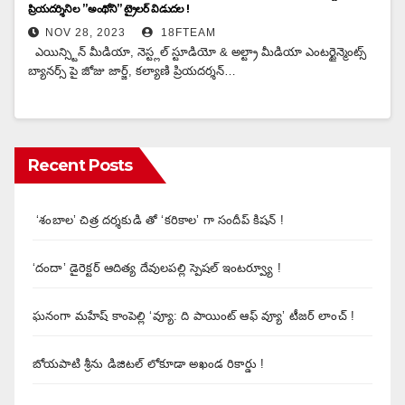
ప్రియదర్శిని ల ”అంథోని” ట్రైలర్ విడుదల !
NOV 28, 2023
18FTEAM
ఎయిన్స్టిన్ మీడియా, నెస్ట్లల్ స్టూడియో & అల్ట్రా మీడియా ఎంటర్టైన్మెంట్స్
బ్యానర్స్ పై జోజు జార్జ్, కల్యాణి ప్రియదర్శన్…
Recent Posts
‘శంబాల’ చిత్ర దర్శకుడి తో ‘కరికాల’ గా సందీప్ కిషన్ !
‘దందా’ డైరెక్ట‌ర్ ఆదిత్య దేవులపల్లి స్పెషల్ ఇంటర్వ్యూ !
ఘనంగా మహేష్ కాంపెల్లి ‘వ్యూ: ది పాయింట్ ఆఫ్ వ్యూ’ టీజర్ లాంచ్ !
బోయపాటి శ్రీను డిజిటల్‌ లోకూడా అఖండ రికార్డు !