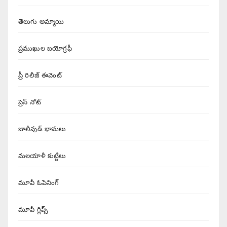
తెలుగు అమ్మాయి
ప్రముఖుల బయోగ్రఫీ
ప్రీ రిలీజ్ ఈవెంట్
ప్రెస్ నోట్
బాలీవుడ్ భామలు
మలయాళీ కుట్టిలు
మూవీ ఓపెనింగ్
మూవీ గ్లిప్స్