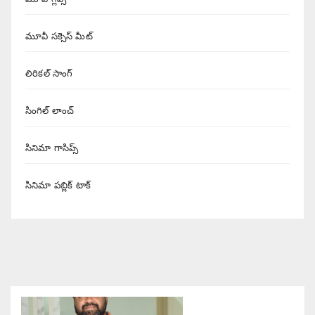
మూవీ సక్సెస్ మీట్
లిరికల్ సాంగ్
సింగిల్ లాంచ్
సినిమా గాసిప్స్
సినిమా పబ్లిక్ టాక్