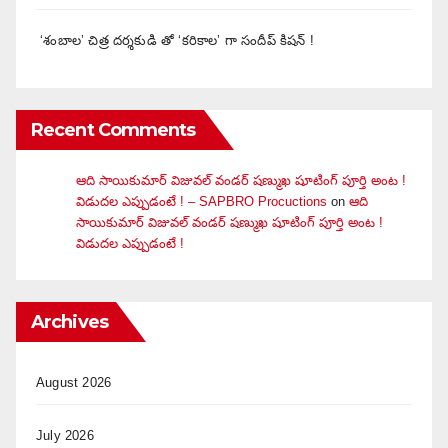
‘శంబాల’ చిత్ర దర్శకుడి తో ‘కరికాల’ గా సందీప్ కిషన్ !
Recent Comments
ఆది సాయికుమార్ విజువ‌ల్ వండ‌ర్ ష‌ణ్ముఖ షూటింగ్ పూర్తి అంట !
విడుదల ఎప్పుడంటే ! – SAPBRO Procuctions
on
ఆది
సాయికుమార్ విజువ‌ల్ వండ‌ర్ ష‌ణ్ముఖ షూటింగ్ పూర్తి అంట !
విడుదల ఎప్పుడంటే !
Archives
August 2026
July 2026