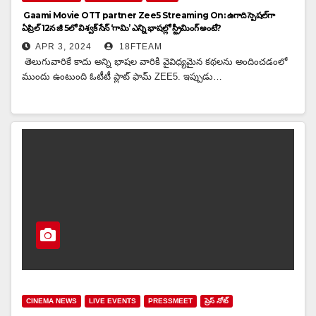
Gaami Movie OTT partner Zee5 Streaming On: ఉగాది స్పెషల్‌గా
ఏప్రిల్ 12న జీ 5లో విశ్వక్ సేన్ ‘గామి’ ఎన్ని భాషల్లో స్ట్రీమింగ్ అంటే?
APR 3, 2024
18FTEAM
తెలుగువారికే కాదు అన్ని భాషల వారికి వైవిధ్యమైన కథలను అందించడంలో
ముందు ఉంటుంది ఓటీటీ ప్లాట్ ఫామ్ ZEE5. ఇప్పుడు…
CINEMA NEWS
LIVE EVENTS
PRESSMEET
ప్రెస్ నోట్