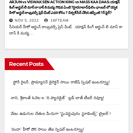
ARJUN vs VISWAK SEN ACTION KING vs MASS KAA DAAS: యాక్షన్
కింగ్ అర్జున్ లీ మాస్ కా దాస్ కి మద్య గొడవ ఏంటి ?హైదరాబాద్ ఫిలిం ఛాంబర్ లో దర్శక
హీరో అర్జున్ కాంట్రవర్సీ ప్రెస్ మీట్ ఎవరి కోసం ? విశ్వక్ సేన్ చేసిన తప్పేంటి ?న్ ఫైర్?
NOV 5, 2022
18FTEAM
సీనియర్ హీరో అర్జున్ కాంట్రవర్సీ ప్రెస్ మీట్. యాక్షన్ కింగ్ అర్జున్ లీ మాస్ కా
దాస్ కి మద్య…
Recent Posts
స్టోరీ రైటర్, ప్రొడ్యూసర్ డైరెక్టర్ సాయి రాజేష్ స్పెషల్ ఇంటర్వ్యూ!
నాని, శ్రీకాంత్ ఓదెల ల ‘ది ప్యారడైజ్’ బ్లడ్ బాత్ టీజర్ రివ్యూ!
వేణు ఉడుగుల చేతుల మీదుగా “స్టువర్టుపురం స్టూడెంట్స్” ట్రైలర్ !
‘దందా’ హీరో దొర సాయి తేజ స్పెషల్ ఇంటర్వ్యూ!