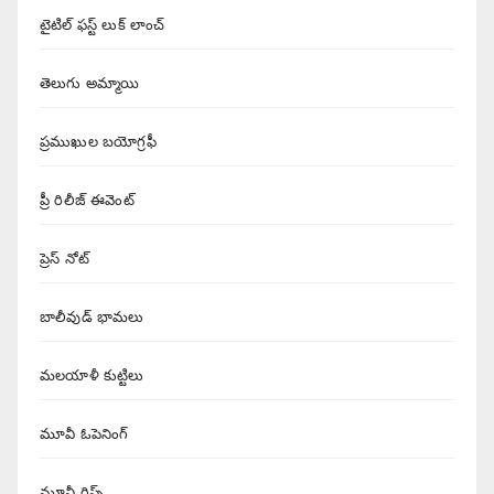
టైటిల్ ఫస్ట్ లుక్ లాంచ్
తెలుగు అమ్మాయి
ప్రముఖుల బయోగ్రఫీ
ప్రీ రిలీజ్ ఈవెంట్
ప్రెస్ నోట్
బాలీవుడ్ భామలు
మలయాళీ కుట్టిలు
మూవీ ఓపెనింగ్
మూవీ గ్లిప్స్