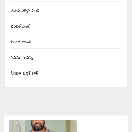
మూవీ సక్సెస్ మీట్
లిరికల్ సాంగ్
సింగిల్ లాంచ్
సినిమా గాసిప్స్
సినిమా పబ్లిక్ టాక్