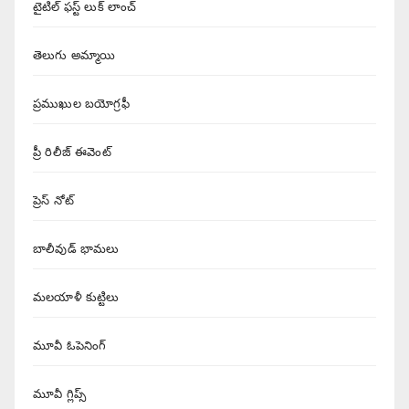
టైటిల్ ఫస్ట్ లుక్ లాంచ్
తెలుగు అమ్మాయి
ప్రముఖుల బయోగ్రఫీ
ప్రీ రిలీజ్ ఈవెంట్
ప్రెస్ నోట్
బాలీవుడ్ భామలు
మలయాళీ కుట్టిలు
మూవీ ఓపెనింగ్
మూవీ గ్లిప్స్