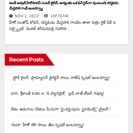
అండ్ అవుట్ హిలేరియస్ ఎంటర్ టైనర్.. ఆద్యంతం ఒక ఫన్ రైడ్ లా వుంటుంది: దర్శకుడు
మేర్లపాక గాంధీ ఇంటర్వ్యూ
NOV 2, 2022
18FTEAM
హీరో సంతోష్ శోభన్, దర్శకుడు మేర్లపాక గాంధీల తాజా చిత్రం లైక్ షేర్ &
సబ్స్క్రైబ్. వెంకట్ బోయనపల్లి నిహారిక…
Recent Posts
స్టోరీ రైటర్, ప్రొడ్యూసర్ డైరెక్టర్ సాయి రాజేష్ స్పెషల్ ఇంటర్వ్యూ!
నాని, శ్రీకాంత్ ఓదెల ల ‘ది ప్యారడైజ్’ బ్లడ్ బాత్ టీజర్ రివ్యూ!
వేణు ఉడుగుల చేతుల మీదుగా “స్టువర్టుపురం స్టూడెంట్స్” ట్రైలర్ !
‘దందా’ హీరో దొర సాయి తేజ స్పెషల్ ఇంటర్వ్యూ!