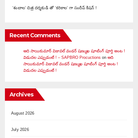
‘శంబాల’ చిత్ర దర్శకుడి తో ‘కరికాల’ గా సందీప్ కిషన్ !
Recent Comments
ఆది సాయికుమార్ విజువ‌ల్ వండ‌ర్ ష‌ణ్ముఖ షూటింగ్ పూర్తి అంట !
విడుదల ఎప్పుడంటే ! – SAPBRO Procuctions
on
ఆది
సాయికుమార్ విజువ‌ల్ వండ‌ర్ ష‌ణ్ముఖ షూటింగ్ పూర్తి అంట !
విడుదల ఎప్పుడంటే !
Archives
August 2026
July 2026