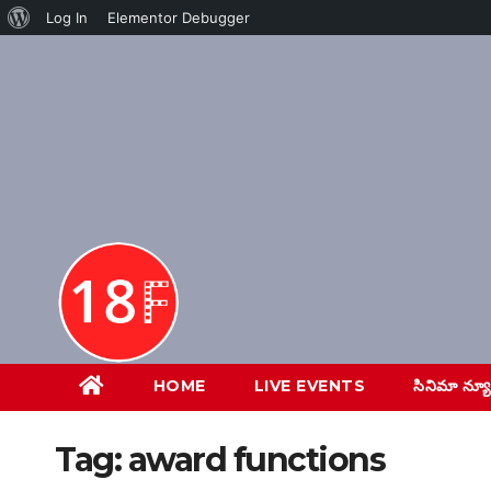
About
Log In
Elementor Debugger
Skip
WordPress
to
content
HOME
LIVE EVENTS
సినిమా న్య
Tag:
award functions