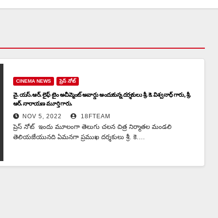
CINEMA NEWS
ప్రెస్ నోట్
వై. యస్. ఆర్. లైఫ్ టైం అచీవ్మెంట్ అవార్డు అందుకున్న దర్శకులు శ్రీ. కె. విశ్వనాధ్ గారు, శ్రీ.
ఆర్. నారాయణ మూర్తి గారు.
NOV 5, 2022
18FTEAM
ప్రెస్ నోట్ ఇందు మూలంగా తెలుగు చలన చిత్ర నిర్మాతల మండలి
తెలియజేయునది ఏమనగా ప్రముఖ దర్శకులు శ్రీ. కె.…