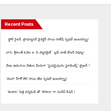
Recent Posts
స్టోరీ రైటర్, ప్రొడ్యూసర్ డైరెక్టర్ సాయి రాజేష్ స్పెషల్ ఇంటర్వ్యూ!
నాని, శ్రీకాంత్ ఓదెల ల ‘ది ప్యారడైజ్’ బ్లడ్ బాత్ టీజర్ రివ్యూ!
వేణు ఉడుగుల చేతుల మీదుగా “స్టువర్టుపురం స్టూడెంట్స్” ట్రైలర్ !
‘దందా’ హీరో దొర సాయి తేజ స్పెషల్ ఇంటర్వ్యూ!
‘శంబాల’ చిత్ర దర్శకుడి తో ‘కరికాల’ గా సందీప్ కిషన్ !