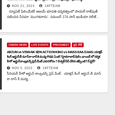
NOV 21, 2023
18FTEAM
న్యూఏజ్ ఫిలింమేకర్ అజయ్ భూపతి దర్శకత్వంలో పాయల్ రాజ్‌పుత్
నటించిన సినిమా ‘మంగళవారం’. నవంబర్ 17న పాన్ ఇండియా రిలీజ్…
CINEMA NEWS
LIVE EVENTS
PRESSMEET
ప్రెస్ నోట్
ARJUN vs VISWAK SEN ACTION KING vs MASS KAA DAAS: యాక్షన్
కింగ్ అర్జున్ లీ మాస్ కా దాస్ కి మద్య గొడవ ఏంటి ?హైదరాబాద్ ఫిలిం ఛాంబర్ లో దర్శక
హీరో అర్జున్ కాంట్రవర్సీ ప్రెస్ మీట్ ఎవరి కోసం ? విశ్వక్ సేన్ చేసిన తప్పేంటి ?న్ ఫైర్?
NOV 5, 2022
18FTEAM
సీనియర్ హీరో అర్జున్ కాంట్రవర్సీ ప్రెస్ మీట్. యాక్షన్ కింగ్ అర్జున్ లీ మాస్
కా దాస్ కి మద్య…