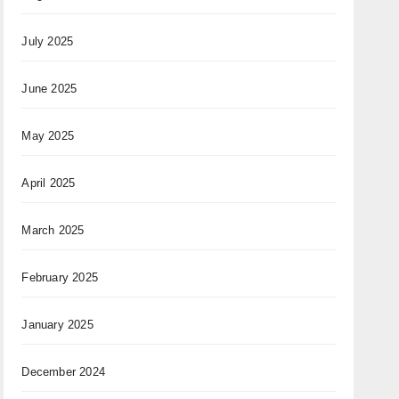
July 2025
June 2025
May 2025
April 2025
March 2025
February 2025
January 2025
December 2024