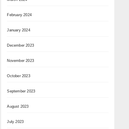
February 2024
January 2024
December 2023
November 2023
October 2023
September 2023
August 2023
July 2023