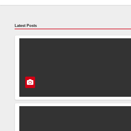
Latest Posts