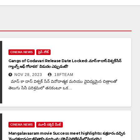
CINEMA NEWS
ప్రెస్ నోట్
Gangs of Godavari Release Date Locked: .మాస్ కా దాస్ విశ్వక్ సేన్
గ్యాంగ్స్ ఆఫ్ గోదావరి’ విడుదల ఎప్పుడంటే?
NOV 28, 2023
18FTEAM
మాస్ కా దాస్ విశ్వక్ సేన్ వినోదాత్మక మరియు వైవిధ్యమైన చిత్రాలతో
తెలుగు సినీ పరిశ్రమలో తనకంటూ ఒక…
CINEMA NEWS
మూవీ సక్సెస్ మీట్
Mangalavaaram movie Success meet highlights: శుక్రవారం వచ్చిన
‘మంగళవారం’నా జీవితాన్ని మార్చింది : సక్సెస్ సెలెబ్రేషన్స్‌లో ప్రియదర్శి !