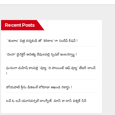
Recent Posts
‘శంబాల’ చిత్ర దర్శకుడి తో ‘కరికాల’ గా సందీప్ కిషన్ !
‘దందా’ డైరెక్ట‌ర్ ఆదిత్య దేవులపల్లి స్పెషల్ ఇంటర్వ్యూ !
ఘనంగా మహేష్ కాంపెల్లి ‘వ్యూ: ది పాయింట్ ఆఫ్ వ్యూ’ టీజర్ లాంచ్
!
బోయపాటి శ్రీను డిజిటల్‌ లోకూడా అఖండ రికార్డు !
లవ్ ఓ లవ్ యూనివర్సల్ లాంగ్వేజ్‌: మాస్ కా దాస్ విశ్వక్ సేన్