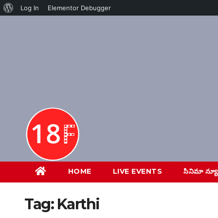
About
Log In
Elementor Debugger
Skip
WordPress
to
content
HOME
LIVE EVENTS
సినిమా న్య
Tag:
Karthi