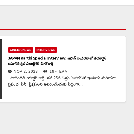
CINEMA NEWS
INTERVIEWS
JAPAN Karthi Special Interview: ‘జపాన్’ ఇండియా లో తయారైన
యూనివర్సల్ ఎంటర్టైనర్ : హీరో కార్తీ
NOV 2, 2023
18FTEAM
టాలెంటెడ్ యాక్టర్ కార్తీ తన 25వ చిత్రం ‘జపాన్’తో ఇండియ మరియూ
ప్రపంచ సినీ ప్రేక్షకులని అలరించేందుకు సిద్ధంగా…