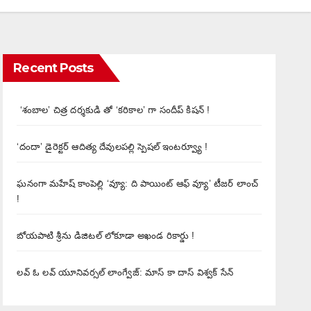
Recent Posts
‘శంబాల’ చిత్ర దర్శకుడి తో ‘కరికాల’ గా సందీప్ కిషన్ !
‘దందా’ డైరెక్ట‌ర్ ఆదిత్య దేవులపల్లి స్పెషల్ ఇంటర్వ్యూ !
ఘనంగా మహేష్ కాంపెల్లి ‘వ్యూ: ది పాయింట్ ఆఫ్ వ్యూ’ టీజర్ లాంచ్
!
బోయపాటి శ్రీను డిజిటల్‌ లోకూడా అఖండ రికార్డు !
లవ్ ఓ లవ్ యూనివర్సల్ లాంగ్వేజ్‌: మాస్ కా దాస్ విశ్వక్ సేన్